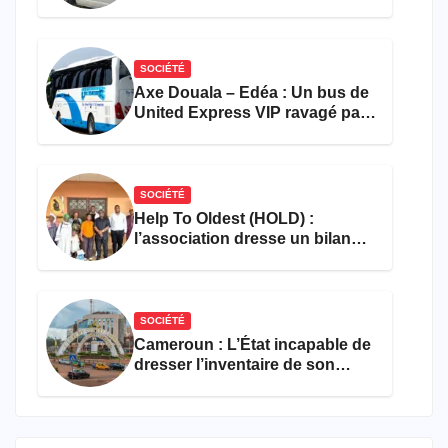
accident près du port
SOCIÉTÉ
Axe Douala – Edéa : Un bus de
United Express VIP ravagé par
les flammes à Missole
SOCIÉTÉ
Help To Oldest (HOLD) :
l’association dresse un bilan
encourageant au premier
semestre de 2026
SOCIÉTÉ
Cameroun : L’État incapable de
dresser l’inventaire de son
propre patrimoine