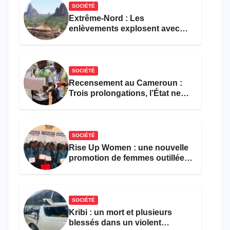
SOCIÉTÉ
Extrême-Nord : Les
enlèvements explosent avec
308 victimes en trois mois
SOCIÉTÉ
Recensement au Cameroun :
Trois prolongations, l’État ne
parvient toujours pas à achever
le comptage de la population
SOCIÉTÉ
Rise Up Women : une nouvelle
promotion de femmes outillées
pour l’emploi et
l’entrepreneuriat
SOCIÉTÉ
Kribi : un mort et plusieurs
blessés dans un violent