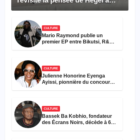
revisite la pensée de Hegel à
travers le rêve américain
CULTURE
Mario Raymond publie un
premier EP entre Bikutsi, R&B
et pop française
CULTURE
Julienne Honorine Eyenga
Ayissi, pionnière du concours
Miss Cameroun, est décédée
CULTURE
Bassek Ba Kobhio, fondateur
des Écrans Noirs, décède à 69
ans