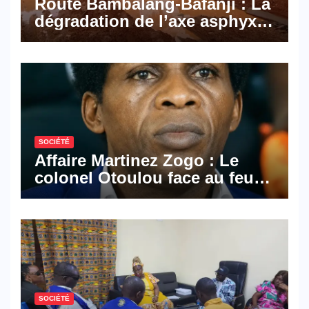
Route Bambalang-Bafanji : La
dégradation de l’axe asphyxie
les activités économiques
SOCIÉTÉ
Affaire Martinez Zogo : Le
colonel Otoulou face au feu
croisé des avocats de la
défense
SOCIÉTÉ