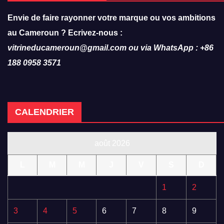
Envie de faire rayonner votre marque ou vos ambitions
au Cameroun ? Ecrivez-nous :
vitrineducameroun@gmail.com ou via WhatsApp : +86
188 0958 3571
CALENDRIER
août 2026
L
M
M
J
V
S
D
1
2
3
4
5
6
7
8
9