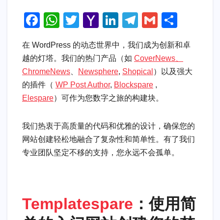
F
W
T
Y
Li
T
G
S
a
h
wi
a
n
el
m
h
在 WordPress 的动态世界中，我们成为创新和卓
c
at
tt
h
k
e
ail
ar
越的灯塔。我们的热门产品（如
CoverNews
、
e
s
er
o
e
gr
e
ChromeNews
、
Newsphere
,
Shopical
）以及强大
b
A
o
dI
a
的插件（
WP Post Author
,
Blockspare
,
o
p
M
n
m
Elespare
）可作为您数字之旅的构建块。
o
p
ail
k
我们热衷于高质量的代码和优雅的设计，确保您的
网站创建轻松地融合了复杂性和简单性。有了我们
专业团队坚定不移的支持，您永远不会孤单。
Templatespare
：使用简