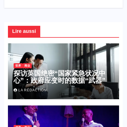
de
o
p
M
n
m
l’article
o
p
ail
k
Lire aussi
世界
商业
探访英国绝密“国家紧急状况中
心”：政府应变时的数据“武器”
LA RÉDACTION