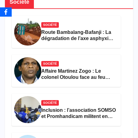
Société
SOCIÉTÉ
Route Bambalang-Bafanji : La
dégradation de l’axe asphyxie
les activités économiques
SOCIÉTÉ
Affaire Martinez Zogo : Le
colonel Otoulou face au feu
croisé des avocats de la
défense
SOCIÉTÉ
Inclusion : l’association SOMSO
et Promhandicam militent en
faveur d’une réforme des
formations en hôtellerie-
restauration