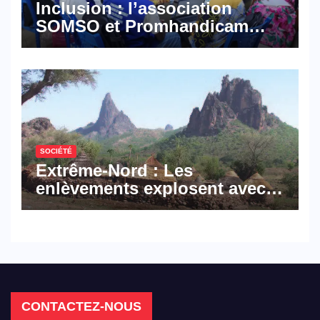
Inclusion : l’association
SOMSO et Promhandicam
militent en faveur d’une
réforme des formations en
hôtellerie-restauration
SOCIÉTÉ
Extrême-Nord : Les
enlèvements explosent avec
308 victimes en trois mois
CONTACTEZ-NOUS