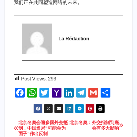
我们正在共同塑造网络的未来。
La Rédaction
Post Views:
293
F
W
T
Y
Li
T
G
S
a
h
wi
a
n
el
m
h
c
at
tt
h
k
e
ail
ar
e
s
er
o
e
gr
e
北京冬奥会遭多国外交抵
北京冬奥：外交抵制到底
Navigation
制，中国当局“可能会为
会有多大影响
b
A
o
dI
a
面子”作出反制