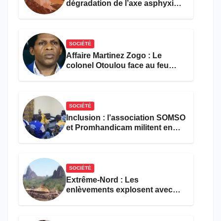
dégradation de l’axe asphyxie
les activités économiques
SOCIÉTÉ
Affaire Martinez Zogo : Le
colonel Otoulou face au feu
croisé des avocats de la
défense
SOCIÉTÉ
Inclusion : l’association SOMSO
et Promhandicam militent en
faveur d’une réforme des
formations en hôtellerie-
restauration
SOCIÉTÉ
Extrême-Nord : Les
enlèvements explosent avec
308 victimes en trois mois