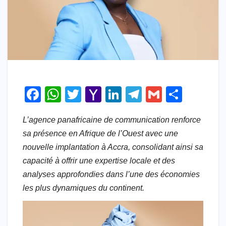
F
W
T
Y
Li
T
G
S
a
h
wi
a
n
el
m
h
L’agence panafricaine de communication renforce
c
at
tt
h
k
e
ail
ar
sa présence en Afrique de l’Ouest avec une
e
s
er
o
e
gr
e
nouvelle implantation à Accra, consolidant ainsi sa
b
A
o
dI
a
capacité à offrir une expertise locale et des
o
p
M
n
m
analyses approfondies dans l’une des économies
o
p
ail
les plus dynamiques du continent.
k