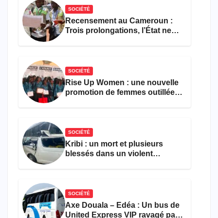
SOCIÉTÉ
Recensement au Cameroun :
Trois prolongations, l’État ne
parvient toujours pas à achever
le comptage de la population
SOCIÉTÉ
Rise Up Women : une nouvelle
promotion de femmes outillées
pour l’emploi et
l’entrepreneuriat
SOCIÉTÉ
Kribi : un mort et plusieurs
blessés dans un violent
accident près du port
SOCIÉTÉ
Axe Douala – Edéa : Un bus de
United Express VIP ravagé par