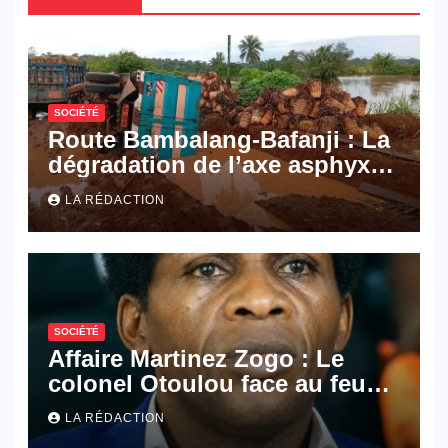
SOCIÉTÉ
Route Bambalang-Bafanji : La
dégradation de l’axe asphyxie
les activités économiques
LA RÉDACTION
SOCIÉTÉ
Affaire Martinez Zogo : Le
colonel Otoulou face au feu
croisé des avocats de la
LA RÉDACTION
défense