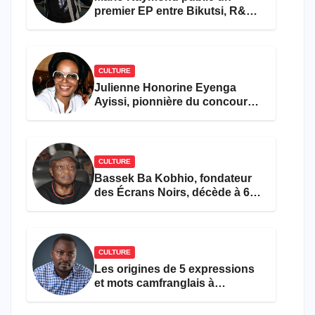
premier EP entre Bikutsi, R&B
et pop française
CULTURE
Julienne Honorine Eyenga
Ayissi, pionnière du concours
Miss Cameroun, est décédée
CULTURE
Bassek Ba Kobhio, fondateur
des Écrans Noirs, décède à 69
ans
CULTURE
Les origines de 5 expressions
et mots camfranglais à
connaître en 2026