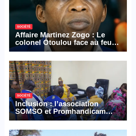
SOCIÉTÉ
Affaire Martinez Zogo : Le
colonel Otoulou face au feu
croisé des avocats de la
défense
SOCIÉTÉ
Inclusion : l’association
SOMSO et Promhandicam
militent en faveur d’une
réforme des formations en
hôtellerie-restauration