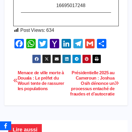
16695017248
Post Views:
634
F
W
T
Y
Li
T
G
S
a
h
wi
a
n
el
m
h
c
at
tt
h
k
e
ail
ar
e
s
er
o
e
gr
e
Menace de ville morte à
Présidentielle 2025 au
Navigation
Douala : Le préfet du
Cameroun : Joshua
b
A
o
dI
a
Wouri tente de rassurer
Osih dénonce un
de
o
p
M
n
m
les populations
processus entaché de
fraudes et d’autocratie
l’article
o
p
ail
k
Lire aussi