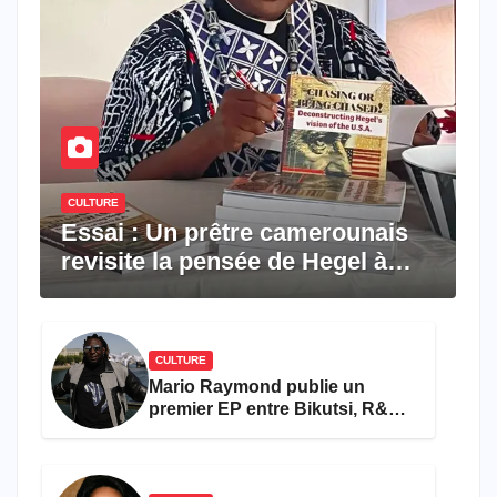
CULTURE
Essai : Un prêtre camerounais
revisite la pensée de Hegel à
travers le rêve américain
CULTURE
Mario Raymond publie un
premier EP entre Bikutsi, R&B
et pop française