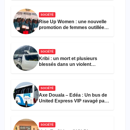
le comptage de la population
SOCIÉTÉ
Rise Up Women : une nouvelle
promotion de femmes outillées
pour l’emploi et
l’entrepreneuriat
SOCIÉTÉ
Kribi : un mort et plusieurs
blessés dans un violent
accident près du port
SOCIÉTÉ
Axe Douala – Edéa : Un bus de
United Express VIP ravagé par
les flammes à Missole
SOCIÉTÉ