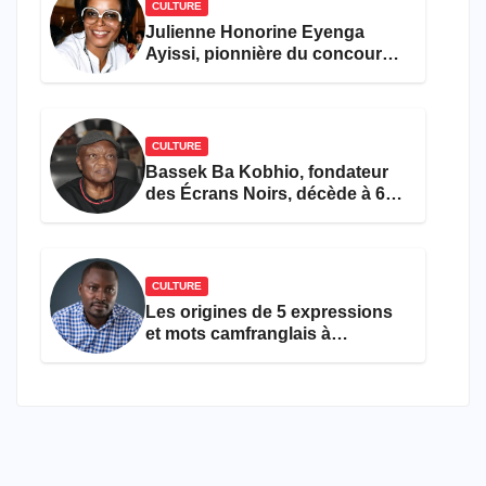
CULTURE
Julienne Honorine Eyenga
Ayissi, pionnière du concours
Miss Cameroun, est décédée
CULTURE
Bassek Ba Kobhio, fondateur
des Écrans Noirs, décède à 69
ans
CULTURE
Les origines de 5 expressions
et mots camfranglais à
connaître en 2026