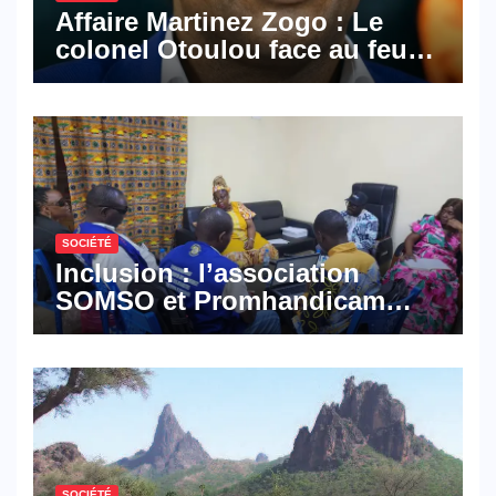
Affaire Martinez Zogo : Le
colonel Otoulou face au feu
croisé des avocats de la
défense
SOCIÉTÉ
Inclusion : l’association
SOMSO et Promhandicam
militent en faveur d’une
réforme des formations en
hôtellerie-restauration
SOCIÉTÉ