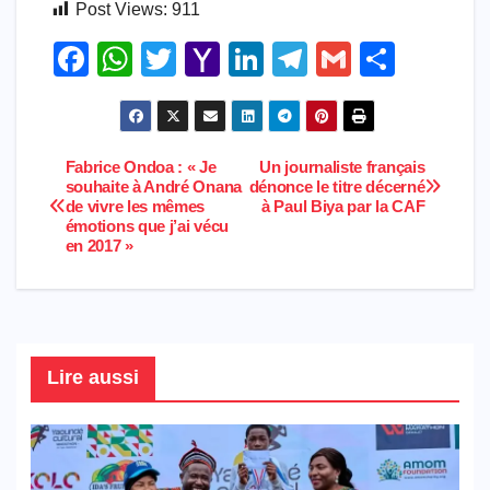
Post Views:
911
F
W
T
Y
Li
T
G
S
a
h
wi
a
n
el
m
h
c
at
tt
h
k
e
ail
ar
e
s
er
o
e
gr
e
Fabrice Ondoa : « Je
Un journaliste français
Navigation
souhaite à André Onana
dénonce le titre décerné
b
A
o
dI
a
de vivre les mêmes
à Paul Biya par la CAF
de
o
p
M
n
m
émotions que j’ai vécu
en 2017 »
l’article
o
p
ail
k
Lire aussi