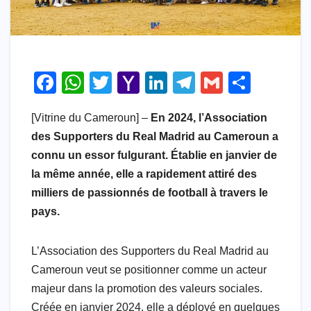
F
W
T
Y
Li
T
G
S
a
h
wi
a
n
el
m
h
[Vitrine du Cameroun] –
En 2024, l’Association
c
at
tt
h
k
e
ail
ar
des Supporters du Real Madrid au Cameroun a
e
s
er
o
e
gr
e
connu un essor fulgurant. Établie en janvier de
b
A
o
dI
a
la même année, elle a rapidement attiré des
o
p
M
n
m
milliers de passionnés de football à travers le
o
p
ail
pays.
k
L’Association des Supporters du Real Madrid au
Cameroun veut se positionner comme un acteur
majeur dans la promotion des valeurs sociales.
Créée en janvier 2024, elle a déployé en quelques