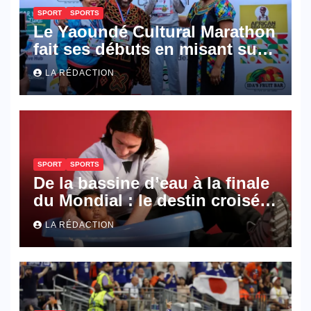
SPORT
SPORTS
Le Yaoundé Cultural Marathon
fait ses débuts en misant sur
l’inclusion et la diversité
LA RÉDACTION
culturelle
SPORT
SPORTS
De la bassine d’eau à la finale
du Mondial : le destin croisé
de Messi et Yamal
LA RÉDACTION