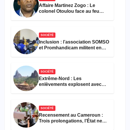
Affaire Martinez Zogo : Le
colonel Otoulou face au feu
croisé des avocats de la
défense
SOCIÉTÉ
Inclusion : l’association SOMSO
et Promhandicam militent en
faveur d’une réforme des
formations en hôtellerie-
restauration
SOCIÉTÉ
Extrême-Nord : Les
enlèvements explosent avec
308 victimes en trois mois
SOCIÉTÉ
Recensement au Cameroun :
Trois prolongations, l’État ne
parvient toujours pas à achever