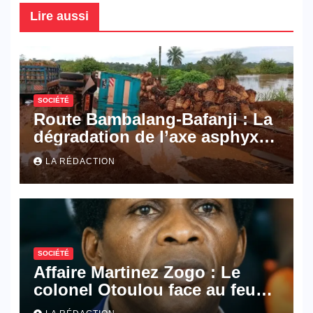
Lire aussi
SOCIÉTÉ
Route Bambalang-Bafanji : La
dégradation de l’axe asphyxie
les activités économiques
LA RÉDACTION
SOCIÉTÉ
Affaire Martinez Zogo : Le
colonel Otoulou face au feu
croisé des avocats de la