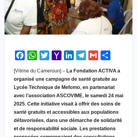
F
W
T
Y
Li
T
G
S
a
h
wi
a
n
el
m
h
[Vitrine du Cameroun] –
La Fondation ACTIVA a
c
at
tt
h
k
e
ail
ar
organisé une campagne de santé gratuite au
e
s
er
o
e
gr
e
Lycée Technique de Mefomo, en partenariat
b
A
o
dI
a
avec l’association ASCOVIME, le samedi 24 mai
o
p
M
n
m
2025. Cette initiative visait à offrir des soins de
o
p
ail
santé gratuits et accessibles aux populations
défavorisées, dans une démarche de solidarité
k
et de responsabilité sociale. Les prestations
proposées comprenaient des consultations