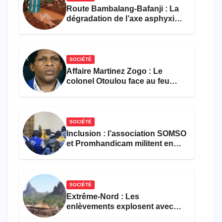
Route Bambalang-Bafanji : La
dégradation de l’axe asphyxie
les activités économiques
SOCIÉTÉ
Affaire Martinez Zogo : Le
colonel Otoulou face au feu
croisé des avocats de la
défense
SOCIÉTÉ
Inclusion : l’association SOMSO
et Promhandicam militent en
faveur d’une réforme des
formations en hôtellerie-
restauration
SOCIÉTÉ
Extrême-Nord : Les
enlèvements explosent avec
308 victimes en trois mois