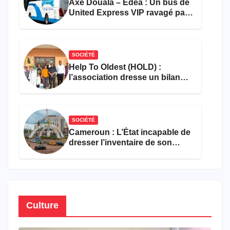
Axe Douala – Edéa : Un bus de
United Express VIP ravagé par
les flammes à Missole
SOCIÉTÉ
Help To Oldest (HOLD) :
l’association dresse un bilan
encourageant au premier
semestre de 2026
SOCIÉTÉ
Cameroun : L’État incapable de
dresser l’inventaire de son
propre patrimoine
Culture