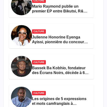
CULTURE
Mario Raymond publie un
premier EP entre Bikutsi, R&B
et pop française
CULTURE
Julienne Honorine Eyenga
Ayissi, pionnière du concours
Miss Cameroun, est décédée
CULTURE
Bassek Ba Kobhio, fondateur
des Écrans Noirs, décède à 69
ans
CULTURE
Les origines de 5 expressions
et mots camfranglais à