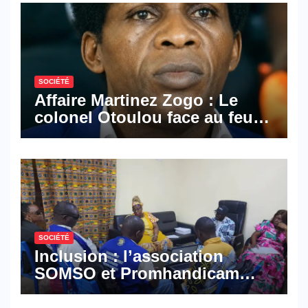
SOCIÉTÉ
Affaire Martinez Zogo : Le
colonel Otoulou face au feu
croisé des avocats de la
défense
SOCIÉTÉ
Inclusion : l’association
SOMSO et Promhandicam
militent en faveur d’une
réforme des formations en