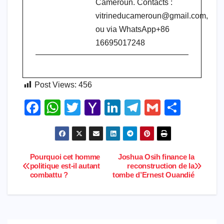
Cameroun. Contacts :
vitrineducameroun@gmail.com,
ou via WhatsApp+86
16695017248
Post Views:
456
F
W
T
Y
Li
T
G
S
a
h
wi
a
n
el
m
h
c
at
tt
h
k
e
ail
ar
e
s
er
o
e
gr
e
Pourquoi cet homme
Joshua Osih finance la
Navigation
politique est-il autant
reconstruction de la
b
A
o
dI
a
combattu ?
tombe d’Ernest Ouandié
de
o
p
M
n
m
l’article
o
p
ail
k