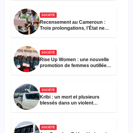
SOCIÉTÉ
Recensement au Cameroun :
Trois prolongations, l’État ne
parvient toujours pas à achever
le comptage de la population
SOCIÉTÉ
Rise Up Women : une nouvelle
promotion de femmes outillées
pour l’emploi et
l’entrepreneuriat
SOCIÉTÉ
Kribi : un mort et plusieurs
blessés dans un violent
accident près du port
SOCIÉTÉ