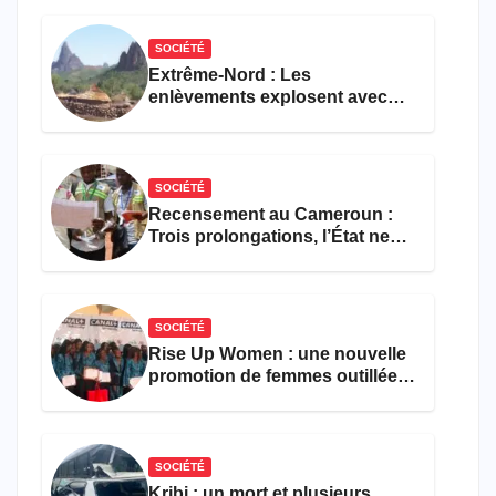
formations en hôtellerie-
restauration
SOCIÉTÉ
Extrême-Nord : Les
enlèvements explosent avec
308 victimes en trois mois
SOCIÉTÉ
Recensement au Cameroun :
Trois prolongations, l’État ne
parvient toujours pas à achever
le comptage de la population
SOCIÉTÉ
Rise Up Women : une nouvelle
promotion de femmes outillées
pour l’emploi et
l’entrepreneuriat
SOCIÉTÉ
Kribi : un mort et plusieurs