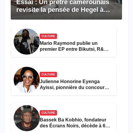
Essai : Un prêtre camerounais
revisite la pensée de Hegel à
travers le rêve américain
CULTURE
Mario Raymond publie un
premier EP entre Bikutsi, R&B
et pop française
CULTURE
Julienne Honorine Eyenga
Ayissi, pionnière du concours
Miss Cameroun, est décédée
CULTURE
Bassek Ba Kobhio, fondateur
des Écrans Noirs, décède à 69
ans