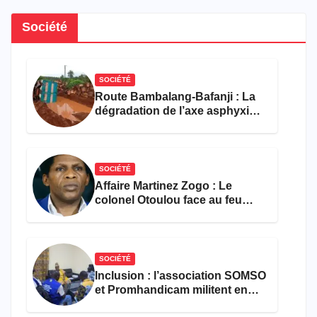
Société
SOCIÉTÉ
Route Bambalang-Bafanji : La
dégradation de l’axe asphyxie
les activités économiques
SOCIÉTÉ
Affaire Martinez Zogo : Le
colonel Otoulou face au feu
croisé des avocats de la
défense
SOCIÉTÉ
Inclusion : l’association SOMSO
et Promhandicam militent en
faveur d’une réforme des