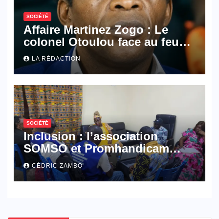
SOCIÉTÉ
Affaire Martinez Zogo : Le
colonel Otoulou face au feu
croisé des avocats de la
LA RÉDACTION
défense
SOCIÉTÉ
Inclusion : l’association
SOMSO et Promhandicam
militent en faveur d’une
CÉDRIC ZAMBO
réforme des formations en
hôtellerie-restauration