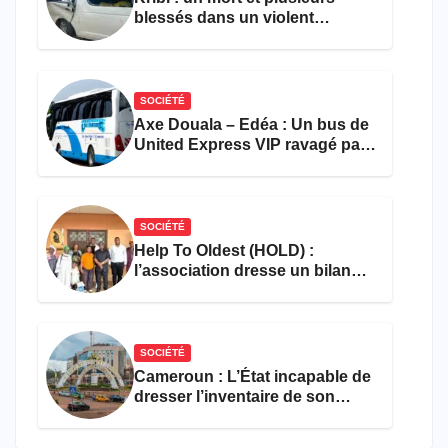
blessés dans un violent
accident près du port
SOCIÉTÉ
Axe Douala – Edéa : Un bus de
United Express VIP ravagé par
les flammes à Missole
SOCIÉTÉ
Help To Oldest (HOLD) :
l’association dresse un bilan
encourageant au premier
semestre de 2026
SOCIÉTÉ
Cameroun : L’État incapable de
dresser l’inventaire de son
propre patrimoine