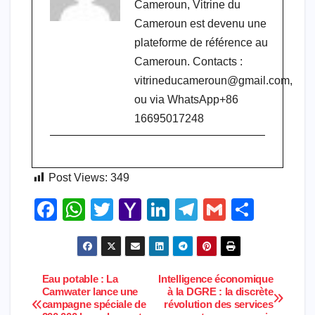
Cameroun, Vitrine du
Cameroun est devenu une
plateforme de référence au
Cameroun. Contacts :
vitrineducameroun@gmail.com,
ou via WhatsApp+86
16695017248
Post Views:
349
F
W
T
Y
Li
T
G
S
a
h
wi
a
n
el
m
h
c
at
tt
h
k
e
ail
ar
e
s
er
o
e
gr
e
Eau potable : La
Intelligence économique
Navigation
Camwater lance une
à la DGRE : la discrète
b
A
o
dI
a
campagne spéciale de
révolution des services