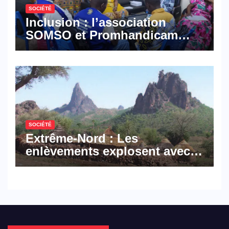
SOCIÉTÉ
Inclusion : l’association
SOMSO et Promhandicam
militent en faveur d’une
réforme des formations en
hôtellerie-restauration
SOCIÉTÉ
Extrême-Nord : Les
enlèvements explosent avec
308 victimes en trois mois