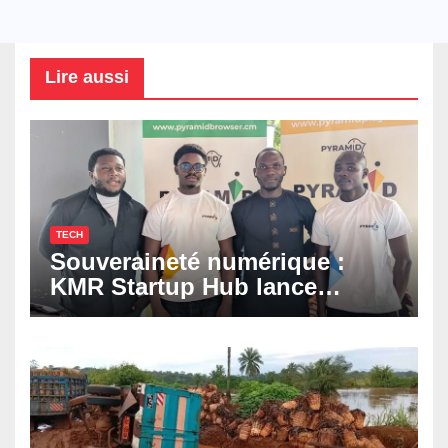
Lire aussi
TECH
Souveraineté numérique :
KMR Startup Hub lance
Pyramid Browser et Pyramid
Mail, deux solutions
numériques made in
Cameroon