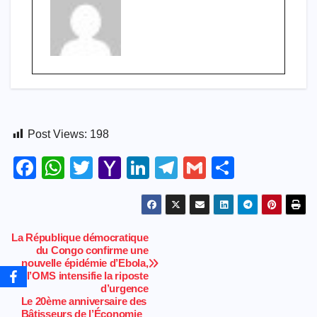
Post Views:
198
F
W
T
Y
Li
T
G
S
a
h
wi
a
n
el
m
h
c
at
tt
h
k
e
ail
ar
e
s
er
o
e
gr
e
La République démocratique
Navigation
du Congo confirme une
b
A
o
dI
a
nouvelle épidémie d’Ebola,
de
o
p
M
n
m
l’OMS intensifie la riposte
d’urgence
l’article
o
p
ail
Le 20ème anniversaire des
Bâtisseurs de l’Économie