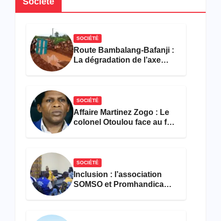
Société
SOCIÉTÉ
Route Bambalang-Bafanji :
La dégradation de l’axe
asphyxie les activités
économiques
SOCIÉTÉ
Affaire Martinez Zogo : Le
colonel Otoulou face au feu
croisé des avocats de la
défense
SOCIÉTÉ
Inclusion : l’association
SOMSO et Promhandicam
militent en faveur d’une
réforme des formations en
hôtellerie-restauration