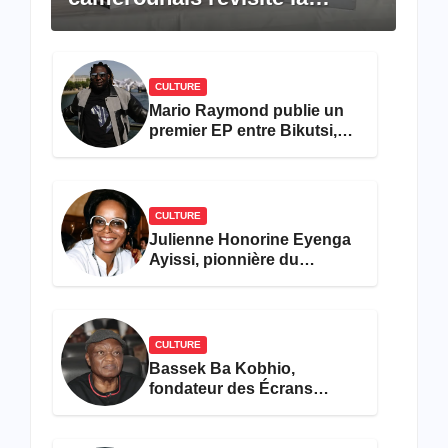
pensée de Hegel à travers le
rêve américain
CULTURE
Mario Raymond publie un
premier EP entre Bikutsi,
R&B et pop française
CULTURE
Julienne Honorine Eyenga
Ayissi, pionnière du
concours Miss Cameroun,
est décédée
CULTURE
Bassek Ba Kobhio,
fondateur des Écrans
Noirs, décède à 69 ans