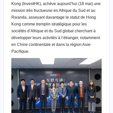
o
p
M
n
m
Kong (InvestHK), achève aujourd’hui (18 mai) une
o
p
ail
mission très fructueuse en Afrique du Sud et au
Rwanda, asseyant davantage le statut de Hong
k
Kong comme tremplin stratégique pour les
sociétés d’Afrique et du Sud global cherchant à
développer leurs activités à l’étranger, notamment
en Chine continentale et dans la région Asie-
Pacifique.