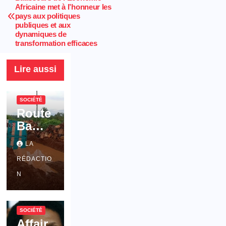
k
Africaine met à l’honneur les
pays aux politiques
publiques et aux
dynamiques de
transformation efficaces
Lire aussi
SOCIÉTÉ
Route
Bamb
alang-
LA
Bafanj
RÉDACTIO
i : La
dégra
N
dation
de
SOCIÉTÉ
l’axe
Affair