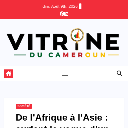
Skip
dim. Août 9th, 2026
to
content
SOCIÉTÉ
De l’Afrique à l’Asie :