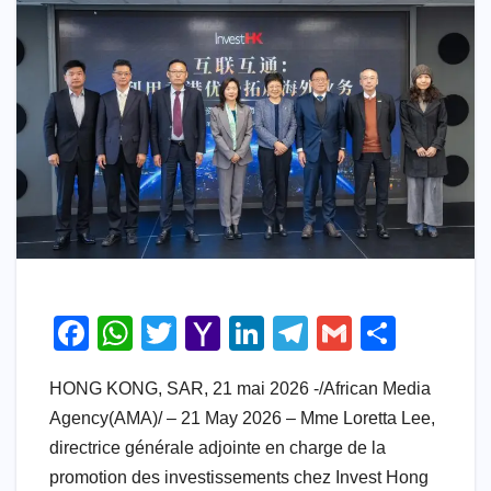
F
W
T
Y
Li
T
G
S
a
h
wi
a
n
el
m
h
HONG KONG, SAR, 21 mai 2026 -/African Media
c
at
tt
h
k
e
ail
ar
Agency(AMA)/ – 21 May 2026 – Mme Loretta Lee,
e
s
er
o
e
gr
e
directrice générale adjointe en charge de la
b
A
o
dI
a
promotion des investissements chez Invest Hong