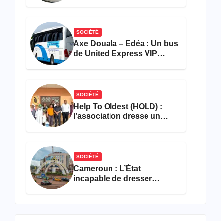
accident près du port
SOCIÉTÉ
Axe Douala – Edéa : Un bus
de United Express VIP
ravagé par les flammes à
Missole
SOCIÉTÉ
Help To Oldest (HOLD) :
l’association dresse un
bilan encourageant au
premier semestre de 2026
SOCIÉTÉ
Cameroun : L’État
incapable de dresser
l’inventaire de son propre
patrimoine