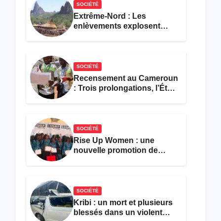
SOCIÉTÉ
Extrême-Nord : Les
enlèvements explosent
avec 308 victimes en trois
mois
SOCIÉTÉ
Recensement au Cameroun
: Trois prolongations, l’État
ne parvient toujours pas à
achever le comptage de la
population
SOCIÉTÉ
Rise Up Women : une
nouvelle promotion de
femmes outillées pour
l’emploi et l’entrepreneuriat
SOCIÉTÉ
Kribi : un mort et plusieurs
blessés dans un violent