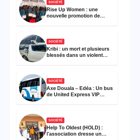
SOCIÉTÉ
Rise Up Women : une
nouvelle promotion de
femmes outillées pour
l’emploi et l’entrepreneuriat
SOCIÉTÉ
Kribi : un mort et plusieurs
blessés dans un violent
accident près du port
SOCIÉTÉ
Axe Douala – Edéa : Un bus
de United Express VIP
ravagé par les flammes à
Missole
SOCIÉTÉ
Help To Oldest (HOLD) :
l’association dresse un