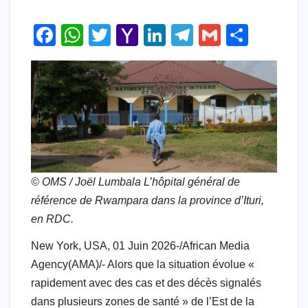
F
W
T
Y
Li
T
G
S
a
h
wi
a
n
el
m
h
c
at
tt
h
k
e
ail
ar
e
s
er
o
e
gr
e
b
A
o
dI
a
o
p
M
n
m
o
p
ail
© OMS / Joël Lumbala L’hôpital général de
k
référence de Rwampara dans la province d’Ituri,
en RDC.
New York, USA, 01 Juin 2026-/African Media
Agency(AMA)/- Alors que la situation évolue «
rapidement avec des cas et des décès signalés
dans plusieurs zones de santé » de l’Est de la