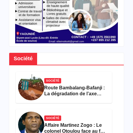
en
hôtell
erie-
restau
ration
Société
SOCIÉTÉ
Route Bambalang-Bafanji :
La dégradation de l’axe
asphyxie les activités
économiques
SOCIÉTÉ
Affaire Martinez Zogo : Le
colonel Otoulou face au feu