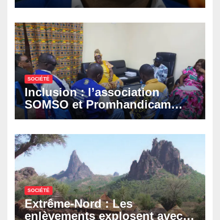
croisé des avocats de la
défense
SOCIÉTÉ
Inclusion : l’association
SOMSO et Promhandicam
militent en faveur d’une
réforme des formations en
hôtellerie-restauration
SOCIÉTÉ
Extrême-Nord : Les
enlèvements explosent avec