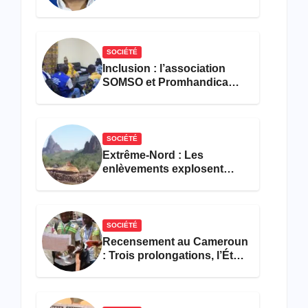
croisé des avocats de la
défense
SOCIÉTÉ
Inclusion : l’association
SOMSO et Promhandicam
militent en faveur d’une
réforme des formations en
hôtellerie-restauration
SOCIÉTÉ
Extrême-Nord : Les
enlèvements explosent
avec 308 victimes en trois
mois
SOCIÉTÉ
Recensement au Cameroun
: Trois prolongations, l’État
ne parvient toujours pas à
achever le comptage de la
population