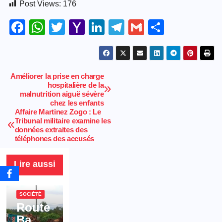
Post Views:
176
F
W
T
Y
Li
T
G
S
a
h
wi
a
n
el
m
h
c
at
tt
h
k
e
ail
ar
e
s
er
o
e
gr
e
Améliorer la prise en charge
Navigation
hospitalière de la
b
A
o
dI
a
malnutrition aiguë sévère
de
o
p
M
n
m
chez les enfants
Affaire Martinez Zogo : Le
l’article
o
p
ail
Tribunal militaire examine les
données extraites des
k
téléphones des accusés
Lire aussi
SOCIÉTÉ
Route
Bamb