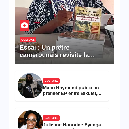
CULTURE
Essai : Un prêtre
camerounais revisite la
pensée de Hegel à travers le
rêve américain
CULTURE
Mario Raymond publie un
premier EP entre Bikutsi,
R&B et pop française
CULTURE
Julienne Honorine Eyenga