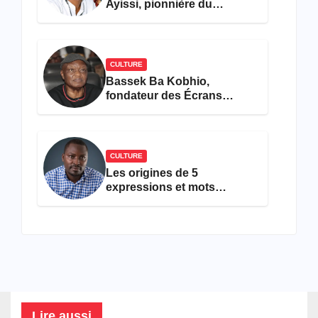
Ayissi, pionnière du
concours Miss Cameroun,
est décédée
CULTURE
Bassek Ba Kobhio,
fondateur des Écrans
Noirs, décède à 69 ans
CULTURE
Les origines de 5
expressions et mots
camfranglais à connaître en
2026
Lire aussi