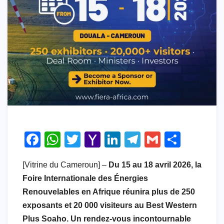
F
W
T
Y
Li
T
G
S
a
h
wi
a
n
el
m
h
[Vitrine du Cameroun] –
Du 15 au 18 avril 2026, la
c
at
tt
h
k
e
ail
ar
Foire Internationale des Énergies
e
s
er
o
e
gr
e
Renouvelables en Afrique réunira plus de 250
b
A
o
dI
a
exposants et 20 000 visiteurs au Best Western
o
p
M
n
m
Plus Soaho. Un rendez-vous incontournable