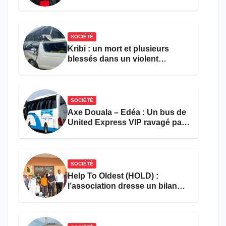
pour l’emploi et
l’entrepreneuriat
SOCIÉTÉ
Kribi : un mort et plusieurs
blessés dans un violent
accident près du port
SOCIÉTÉ
Axe Douala – Edéa : Un bus de
United Express VIP ravagé par
les flammes à Missole
SOCIÉTÉ
Help To Oldest (HOLD) :
l’association dresse un bilan
encourageant au premier
semestre de 2026