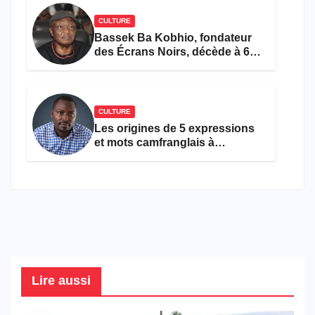
CULTURE
Bassek Ba Kobhio, fondateur
des Écrans Noirs, décède à 69
ans
CULTURE
Les origines de 5 expressions
et mots camfranglais à
connaître en 2026
Lire aussi