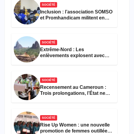
SOCIÉTÉ
Inclusion : l’association SOMSO
et Promhandicam militent en
faveur d’une réforme des
formations en hôtellerie-
restauration
SOCIÉTÉ
Extrême-Nord : Les
enlèvements explosent avec
308 victimes en trois mois
SOCIÉTÉ
Recensement au Cameroun :
Trois prolongations, l’État ne
parvient toujours pas à achever
le comptage de la population
SOCIÉTÉ
Rise Up Women : une nouvelle
promotion de femmes outillées