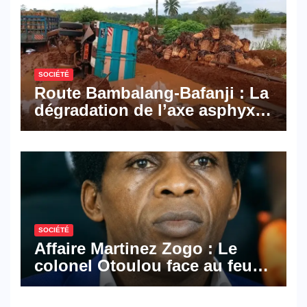
SOCIÉTÉ
Route Bambalang-Bafanji : La
dégradation de l’axe asphyxie
les activités économiques
SOCIÉTÉ
Affaire Martinez Zogo : Le
colonel Otoulou face au feu
croisé des avocats de la
défense