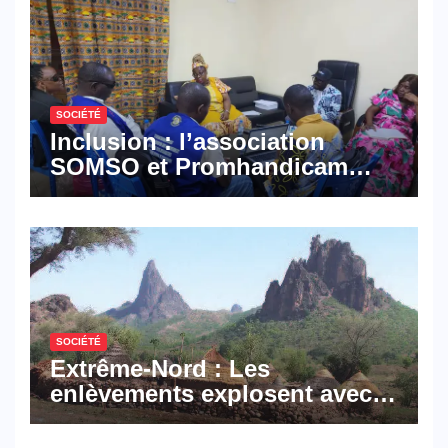
SOCIÉTÉ
Inclusion : l’association
SOMSO et Promhandicam
militent en faveur d’une
réforme des formations en
hôtellerie-restauration
SOCIÉTÉ
Extrême-Nord : Les
enlèvements explosent avec
308 victimes en trois mois