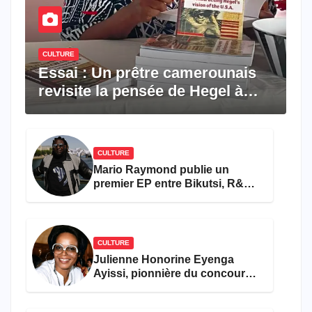
CULTURE
Essai : Un prêtre camerounais
revisite la pensée de Hegel à
travers le rêve américain
CULTURE
Mario Raymond publie un
premier EP entre Bikutsi, R&B
et pop française
CULTURE
Julienne Honorine Eyenga
Ayissi, pionnière du concours
Miss Cameroun, est décédée