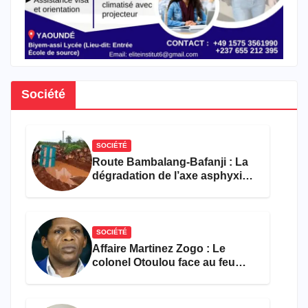
Société
SOCIÉTÉ
Route Bambalang-Bafanji : La
dégradation de l’axe asphyxie
les activités économiques
SOCIÉTÉ
Affaire Martinez Zogo : Le
colonel Otoulou face au feu
croisé des avocats de la
défense