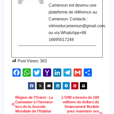
Cameroun est devenu une
plateforme de référence au
Cameroun. Contacts :
vitrineducameroun@gmail.com,
ou via WhatsApp+86
16695017248
Post Views:
363
F
W
T
Y
Li
T
G
S
a
h
wi
a
n
el
m
h
c
at
tt
h
k
e
ail
ar
e
s
er
o
e
gr
e
Région de l’Ouest : La
L’OIM a besoin de 100
Navigation
Camwater à l’honneur
millions de dollars de
b
A
o
dI
a
lors de la Journée
financement flexible
de
o
p
M
n
m
Mondiale de l’Habitat
pour maintenir ses