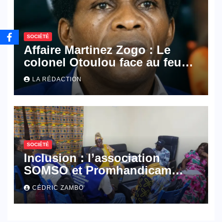
SOCIÉTÉ
Affaire Martinez Zogo : Le
colonel Otoulou face au feu
croisé des avocats de la
LA RÉDACTION
défense
SOCIÉTÉ
Inclusion : l’association
SOMSO et Promhandicam
militent en faveur d’une
CÉDRIC ZAMBO
réforme des formations en
hôtellerie-restauration