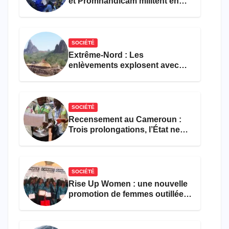
et Promhandicam militent en
faveur d’une réforme des
formations en hôtellerie-
restauration
SOCIÉTÉ
Extrême-Nord : Les
enlèvements explosent avec
308 victimes en trois mois
SOCIÉTÉ
Recensement au Cameroun :
Trois prolongations, l’État ne
parvient toujours pas à achever
le comptage de la population
SOCIÉTÉ
Rise Up Women : une nouvelle
promotion de femmes outillées
pour l’emploi et
l’entrepreneuriat