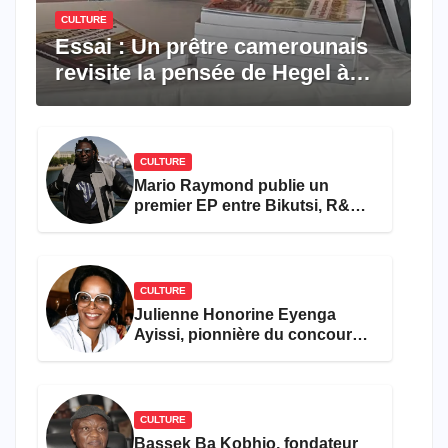
CULTURE
Essai : Un prêtre camerounais
revisite la pensée de Hegel à
travers le rêve américain
CULTURE
Mario Raymond publie un
premier EP entre Bikutsi, R&B
et pop française
CULTURE
Julienne Honorine Eyenga
Ayissi, pionnière du concours
Miss Cameroun, est décédée
CULTURE
Bassek Ba Kobhio, fondateur