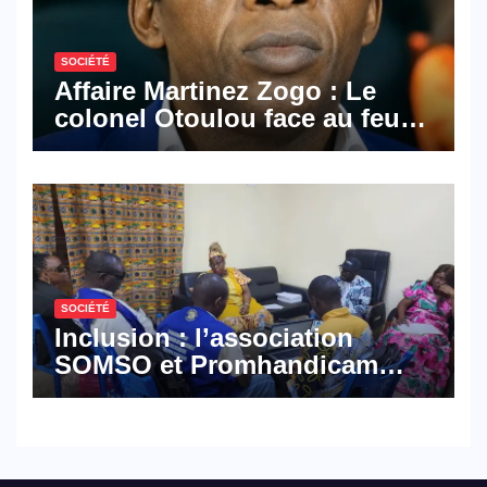
SOCIÉTÉ
Affaire Martinez Zogo : Le
colonel Otoulou face au feu
croisé des avocats de la
défense
SOCIÉTÉ
Inclusion : l’association
SOMSO et Promhandicam
militent en faveur d’une
réforme des formations en
hôtellerie-restauration