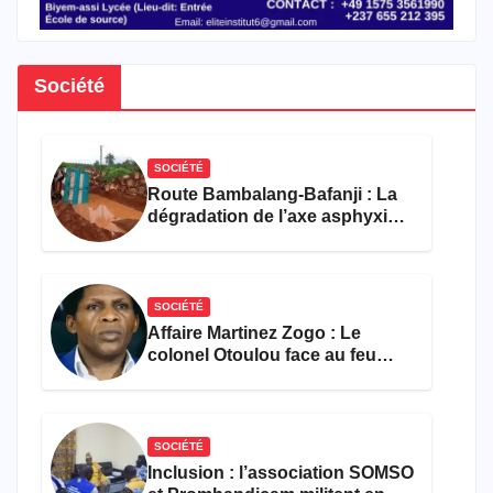
Société
SOCIÉTÉ
Route Bambalang-Bafanji : La
dégradation de l’axe asphyxie
les activités économiques
SOCIÉTÉ
Affaire Martinez Zogo : Le
colonel Otoulou face au feu
croisé des avocats de la
défense
SOCIÉTÉ
Inclusion : l’association SOMSO