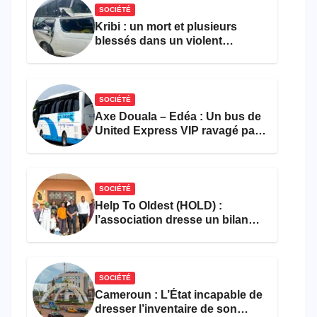
SOCIÉTÉ
Kribi : un mort et plusieurs
blessés dans un violent
accident près du port
SOCIÉTÉ
Axe Douala – Edéa : Un bus de
United Express VIP ravagé par
les flammes à Missole
SOCIÉTÉ
Help To Oldest (HOLD) :
l’association dresse un bilan
encourageant au premier
semestre de 2026
SOCIÉTÉ
Cameroun : L’État incapable de
dresser l’inventaire de son