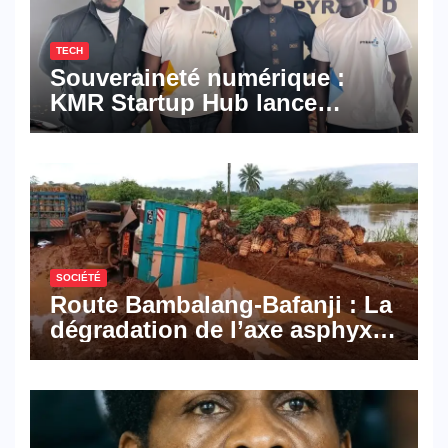
TECH
Souveraineté numérique :
KMR Startup Hub lance
Pyramid Browser et Pyramid
Mail, deux solutions
numériques made in
Cameroon
SOCIÉTÉ
Route Bambalang-Bafanji : La
dégradation de l’axe asphyxie
les activités économiques