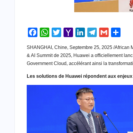
F
W
T
Y
Li
T
G
S
a
h
wi
a
n
el
m
h
SHANGHAI, Chine, Septembre 25, 2025 /African M
c
at
tt
h
k
e
ail
ar
& AI Summit de 2025, Huawei a officiellement lancé 
e
s
er
o
e
gr
e
Government Cloud, accélérant ainsi la transformati
b
A
o
dI
a
Les solutions de Huawei répondent aux enjeux 
o
p
M
n
m
o
p
ail
k