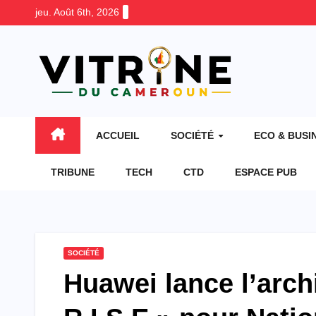
Skip
jeu. Août 6th, 2026
to
content
ACCUEIL
SOCIÉTÉ
ECO & BUSI
TRIBUNE
TECH
CTD
ESPACE PUB
SOCIÉTÉ
Huawei lance l’arch