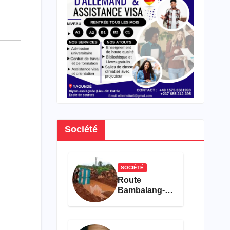
Société
SOCIÉTÉ
Route
Bambalang-
Bafanji : La
dégradation
de l’axe