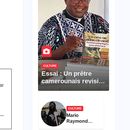
CULTURE
Essai : Un prêtre
camerounais revisite
ar
la pensée de Hegel à
travers le rêve
américain
CULTURE
Mario
Raymond
publie un