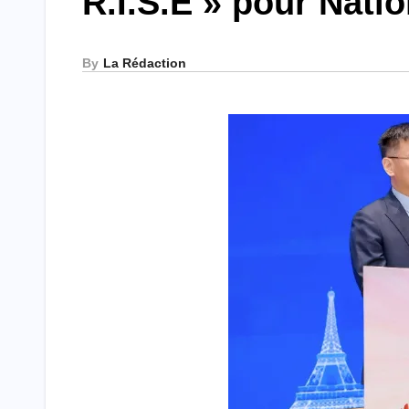
R.I.S.E » pour Nat
By
La Rédaction