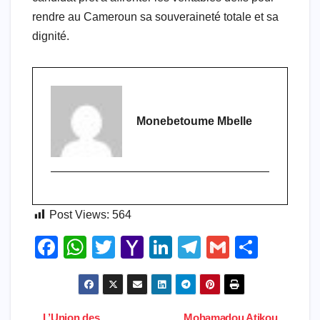
rendre au Cameroun sa souveraineté totale et sa
dignité.
Monebetoume Mbelle
Post Views:
564
F
W
T
Y
Li
T
G
S
a
h
wi
a
n
el
m
h
c
at
tt
h
k
e
ail
ar
e
s
er
o
e
gr
e
L’Union des
Mohamadou Atikou