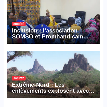
SOCIÉTÉ
Inclusion : l’association
SOMSO et Promhandicam
militent en faveur d’une
réforme des formations en
hôtellerie-restauration
SOCIÉTÉ
Extrême-Nord : Les
enlèvements explosent avec
308 victimes en trois mois