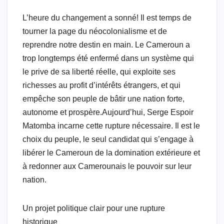
a
h
wi
a
n
el
m
h
c
at
tt
h
k
e
ail
ar
L’heure du changement a sonné! Il est temps de
e
s
er
o
e
gr
e
tourner la page du néocolonialisme et de
reprendre notre destin en main. Le Cameroun a
b
A
o
dI
a
trop longtemps été enfermé dans un système qui
o
p
M
n
m
le prive de sa liberté réelle, qui exploite ses
o
p
ail
richesses au profit d’intérêts étrangers, et qui
k
empêche son peuple de bâtir une nation forte,
autonome et prospère.Aujourd’hui, Serge Espoir
Matomba incarne cette rupture nécessaire. Il est le
choix du peuple, le seul candidat qui s’engage à
libérer le Cameroun de la domination extérieure et
à redonner aux Camerounais le pouvoir sur leur
nation.
Un projet politique clair pour une rupture
historique