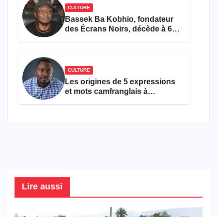
CULTURE
Bassek Ba Kobhio, fondateur
des Écrans Noirs, décède à 69
ans
CULTURE
Les origines de 5 expressions
et mots camfranglais à
connaître en 2026
Lire aussi