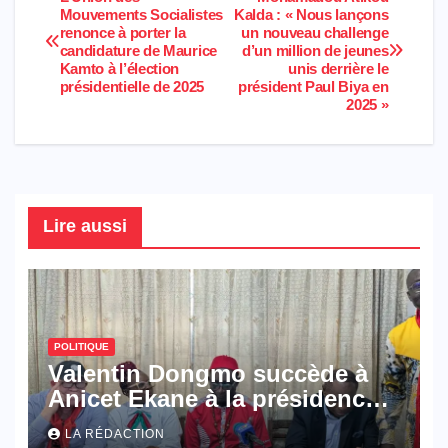
Navigation
Mouvements Socialistes
Kalda : « Nous lançons
b
A
o
dI
a
renonce à porter la
un nouveau challenge
de
o
p
M
n
m
candidature de Maurice
d’un million de jeunes
Kamto à l’élection
unis derrière le
l’article
o
p
ail
présidentielle de 2025
président Paul Biya en
2025 »
k
Lire aussi
POLITIQUE
Valentin Dongmo succède à
Anicet Ekane à la présidence
du MANIDEM
LA RÉDACTION