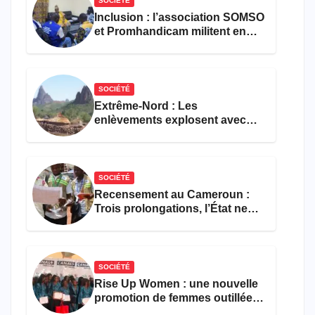
SOCIÉTÉ
Inclusion : l’association SOMSO
et Promhandicam militent en
faveur d’une réforme des
formations en hôtellerie-
restauration
SOCIÉTÉ
Extrême-Nord : Les
enlèvements explosent avec
308 victimes en trois mois
SOCIÉTÉ
Recensement au Cameroun :
Trois prolongations, l’État ne
parvient toujours pas à achever
le comptage de la population
SOCIÉTÉ
Rise Up Women : une nouvelle
promotion de femmes outillées
pour l’emploi et