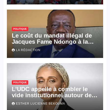
POLITIQUE
Le coût du mandat illégal de
Jacques Fame Ndongo à la
tête du Conseil
LA RÉDACTION
d’administration du CHU
POLITIQUE
L’UDC appelle à combler le
vide institutionnel autour de la
vice-présidence
ESTHER LUCIENNE BEKOUMA