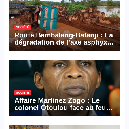
SOCIÉTÉ
Route Bambalang-Bafanji : La
dégradation de l’axe asphyxie
les activités économiques
SOCIÉTÉ
Affaire Martinez Zogo : Le
colonel Otoulou face au feu
croisé des avocats de la
défense