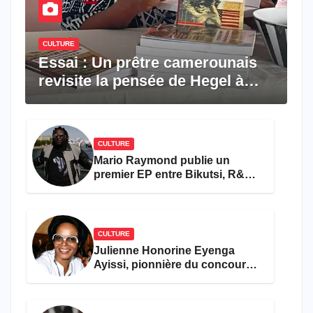
CULTURE
Essai : Un prêtre camerounais
revisite la pensée de Hegel à
travers le rêve américain
CULTURE
Mario Raymond publie un
premier EP entre Bikutsi, R&B
et pop française
CULTURE
Julienne Honorine Eyenga
Ayissi, pionnière du concours
Miss Cameroun, est décédée