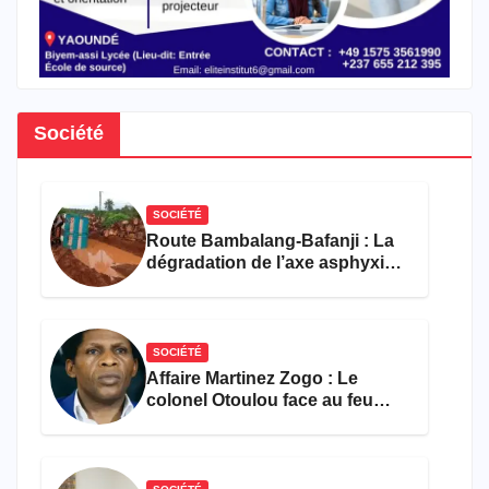
Société
SOCIÉTÉ
Route Bambalang-Bafanji : La
dégradation de l’axe asphyxie
les activités économiques
SOCIÉTÉ
Affaire Martinez Zogo : Le
colonel Otoulou face au feu
croisé des avocats de la
défense