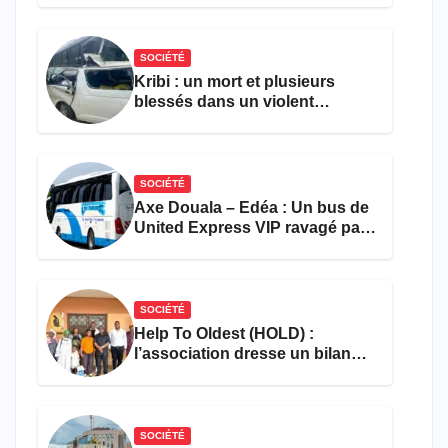
l’entrepreneuriat
SOCIÉTÉ
Kribi : un mort et plusieurs
blessés dans un violent
accident près du port
SOCIÉTÉ
Axe Douala – Edéa : Un bus de
United Express VIP ravagé par
les flammes à Missole
SOCIÉTÉ
Help To Oldest (HOLD) :
l’association dresse un bilan
encourageant au premier
semestre de 2026
SOCIÉTÉ