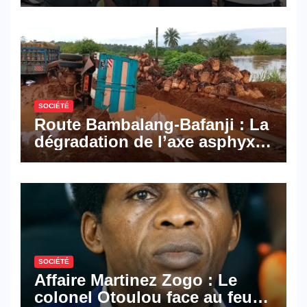
Pyramid Browser et Pyramid
Mail, deux solutions
numériques made in
Cameroon
SOCIÉTÉ
Route Bambalang-Bafanji : La
dégradation de l’axe asphyxie
les activités économiques
SOCIÉTÉ
Affaire Martinez Zogo : Le
colonel Otoulou face au feu