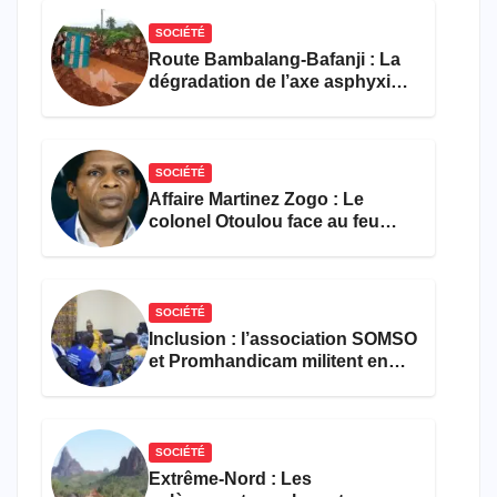
SOCIÉTÉ
Route Bambalang-Bafanji : La
dégradation de l’axe asphyxie
les activités économiques
SOCIÉTÉ
Affaire Martinez Zogo : Le
colonel Otoulou face au feu
croisé des avocats de la
défense
SOCIÉTÉ
Inclusion : l’association SOMSO
et Promhandicam militent en
faveur d’une réforme des
formations en hôtellerie-
restauration
SOCIÉTÉ
Extrême-Nord : Les