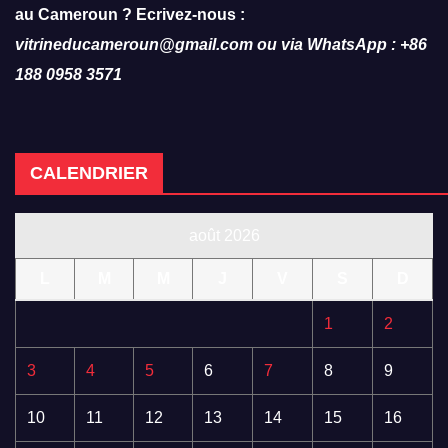
au Cameroun ? Ecrivez-nous :
vitrineducameroun@gmail.com ou via WhatsApp : +86
188 0958 3571
CALENDRIER
août 2026
L
M
M
J
V
S
D
1
2
3
4
5
6
7
8
9
10
11
12
13
14
15
16