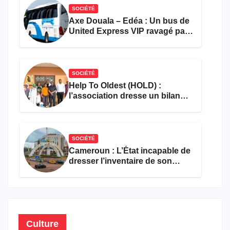
SOCIÉTÉ
Axe Douala – Edéa : Un bus de
United Express VIP ravagé par
les flammes à Missole
SOCIÉTÉ
Help To Oldest (HOLD) :
l’association dresse un bilan
encourageant au premier
semestre de 2026
SOCIÉTÉ
Cameroun : L’État incapable de
dresser l’inventaire de son
propre patrimoine
Culture