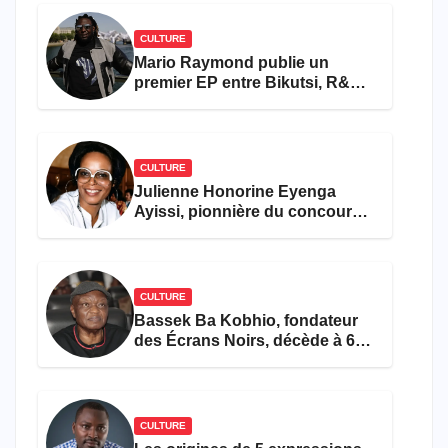
CULTURE
Mario Raymond publie un
premier EP entre Bikutsi, R&B
et pop française
CULTURE
Julienne Honorine Eyenga
Ayissi, pionnière du concours
Miss Cameroun, est décédée
CULTURE
Bassek Ba Kobhio, fondateur
des Écrans Noirs, décède à 69
ans
CULTURE