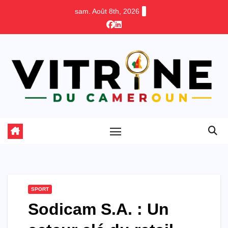
Skip
sam. Août 8th, 2026
to
content
SPORT
Sodicam S.A. : Un