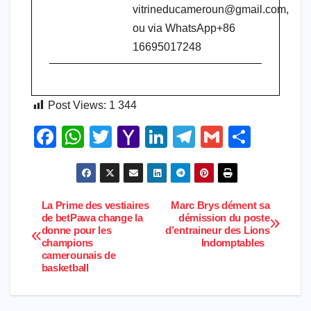
vitrineducameroun@gmail.com,
ou via WhatsApp+86
16695017248
Post Views:
1 344
F
W
T
Y
Li
T
G
S
a
h
wi
a
n
el
m
h
c
at
tt
h
k
e
ail
ar
e
s
er
o
e
gr
e
La Prime des vestiaires
Marc Brys dément sa
Navigation
de betPawa change la
démission du poste
b
A
o
dI
a
donne pour les
d’entraineur des Lions
de
o
p
M
n
m
champions
Indomptables
camerounais de
l’article
o
p
ail
basketball
k