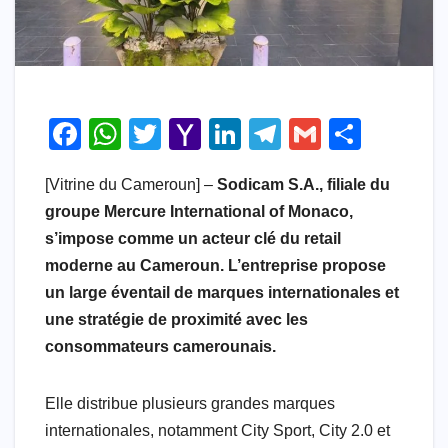
F
W
T
Y
Li
T
G
S
a
h
wi
a
n
el
m
h
[Vitrine du Cameroun] –
Sodicam S.A., filiale du
c
at
tt
h
k
e
ail
ar
groupe Mercure International of Monaco,
e
s
er
o
e
gr
e
s’impose comme un acteur clé du retail
b
A
o
dI
a
moderne au Cameroun. L’entreprise propose
o
p
M
n
m
un large éventail de marques internationales et
o
p
ail
une stratégie de proximité avec les
consommateurs camerounais.
k
Elle distribue plusieurs grandes marques
internationales, notamment City Sport, City 2.0 et