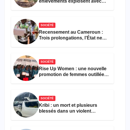
enlèvements explosent avec
308 victimes en trois mois
SOCIÉTÉ
Recensement au Cameroun :
Trois prolongations, l’État ne
parvient toujours pas à achever
le comptage de la population
SOCIÉTÉ
Rise Up Women : une nouvelle
promotion de femmes outillées
pour l’emploi et
l’entrepreneuriat
SOCIÉTÉ
Kribi : un mort et plusieurs
blessés dans un violent
accident près du port