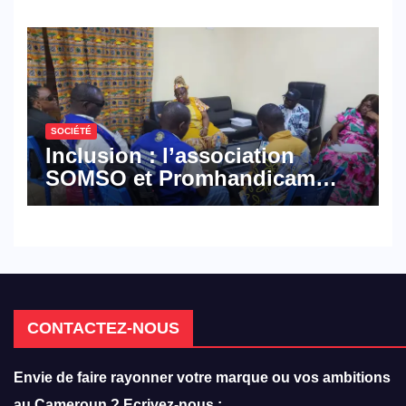
défense
SOCIÉTÉ
Inclusion : l’association
SOMSO et Promhandicam
militent en faveur d’une
réforme des formations en
hôtellerie-restauration
CONTACTEZ-NOUS
Envie de faire rayonner votre marque ou vos ambitions
au Cameroun ? Ecrivez-nous :