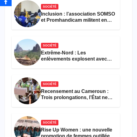
SOCIÉTÉ
Inclusion : l’association SOMSO
et Promhandicam militent en
faveur d’une réforme des
formations en hôtellerie-
restauration
SOCIÉTÉ
Extrême-Nord : Les
enlèvements explosent avec
308 victimes en trois mois
SOCIÉTÉ
Recensement au Cameroun :
Trois prolongations, l’État ne
parvient toujours pas à achever
le comptage de la population
SOCIÉTÉ
Rise Up Women : une nouvelle
promotion de femmes outillées