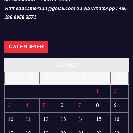
vitrineducameroun@gmail.com ou via WhatsApp : +86
188 0958 3571
CALENDRIER
août 2026
L
M
M
J
V
S
D
1
2
3
4
5
6
7
8
9
10
11
12
13
14
15
16