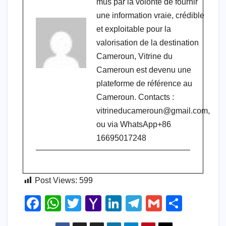
mus par la volonté de fournir
une information vraie, crédible
et exploitable pour la
valorisation de la destination
Cameroun, Vitrine du
Cameroun est devenu une
plateforme de référence au
Cameroun. Contacts :
vitrineducameroun@gmail.com,
ou via WhatsApp+86
16695017248
Post Views:
599
F
W
T
Y
Li
T
G
S
a
h
wi
a
n
el
m
h