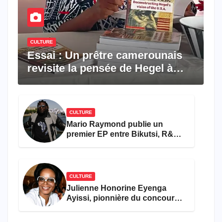
CULTURE
Essai : Un prêtre camerounais
revisite la pensée de Hegel à
travers le rêve américain
CULTURE
Mario Raymond publie un
premier EP entre Bikutsi, R&B
et pop française
CULTURE
Julienne Honorine Eyenga
Ayissi, pionnière du concours
Miss Cameroun, est décédée