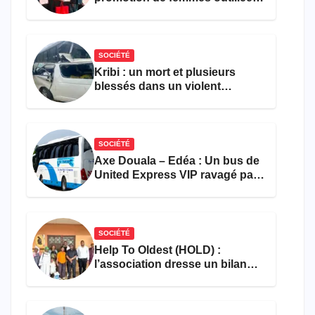
pour l’emploi et
l’entrepreneuriat
SOCIÉTÉ
Kribi : un mort et plusieurs
blessés dans un violent
accident près du port
SOCIÉTÉ
Axe Douala – Edéa : Un bus de
United Express VIP ravagé par
les flammes à Missole
SOCIÉTÉ
Help To Oldest (HOLD) :
l’association dresse un bilan
encourageant au premier
semestre de 2026