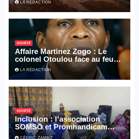
LA RÉDACTION
SOCIÉTÉ
Affaire Martinez Zogo : Le
colonel Otoulou face au feu
croisé des avocats de la
LA RÉDACTION
défense
SOCIÉTÉ
Inclusion : l’association
SOMSO et Promhandicam
militent en faveur d’une
CÉDRIC ZAMBO