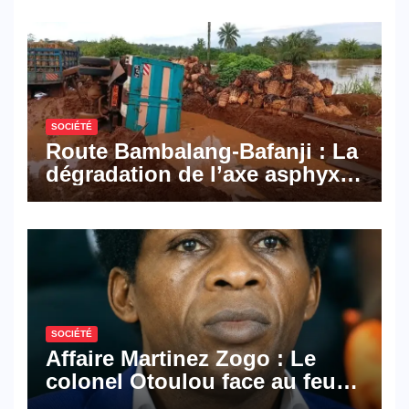
Mail, deux solutions
numériques made in
Cameroon
SOCIÉTÉ
Route Bambalang-Bafanji : La
dégradation de l’axe asphyxie
les activités économiques
SOCIÉTÉ
Affaire Martinez Zogo : Le
colonel Otoulou face au feu
croisé des avocats de la