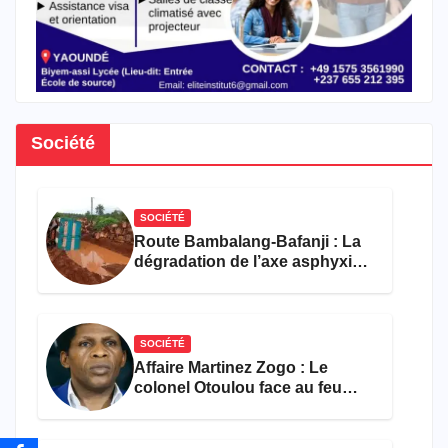
Société
SOCIÉTÉ
Route Bambalang-Bafanji : La
dégradation de l’axe asphyxie
les activités économiques
SOCIÉTÉ
Affaire Martinez Zogo : Le
colonel Otoulou face au feu
croisé des avocats de la
défense