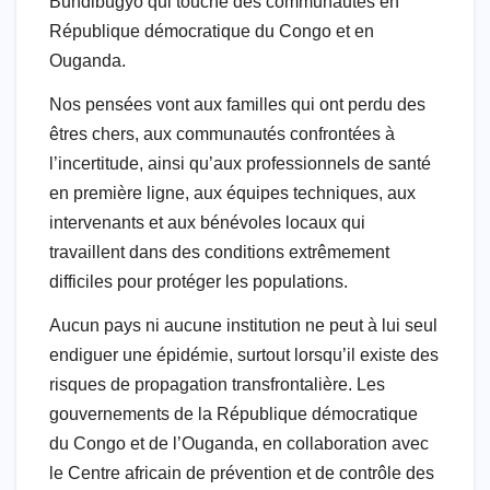
Bundibugyo qui touche des communautés en
o
p
M
n
m
République démocratique du Congo et en
o
p
ail
Ouganda.
k
Nos pensées vont aux familles qui ont perdu des
êtres chers, aux communautés confrontées à
l’incertitude, ainsi qu’aux professionnels de santé
en première ligne, aux équipes techniques, aux
intervenants et aux bénévoles locaux qui
travaillent dans des conditions extrêmement
difficiles pour protéger les populations.
Aucun pays ni aucune institution ne peut à lui seul
endiguer une épidémie, surtout lorsqu’il existe des
risques de propagation transfrontalière. Les
gouvernements de la République démocratique
du Congo et de l’Ouganda, en collaboration avec
le Centre africain de prévention et de contrôle des