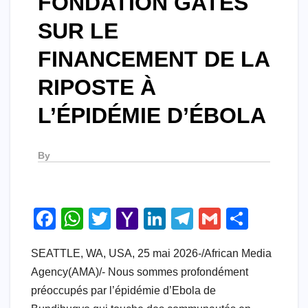
FONDATION GATES
SUR LE
FINANCEMENT DE LA
RIPOSTE À
L’ÉPIDÉMIE D’ÉBOLA
By
F
W
T
Y
Li
T
G
S
a
h
wi
a
n
el
m
h
SEATTLE, WA, USA, 25 mai 2026-/African Media
c
at
tt
h
k
e
ail
ar
Agency(AMA)/- Nous sommes profondément
e
s
er
o
e
gr
e
préoccupés par l’épidémie d’Ebola de
b
A
o
dI
a