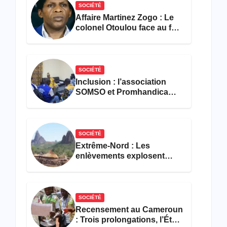
SOCIÉTÉ
Affaire Martinez Zogo : Le
colonel Otoulou face au feu
croisé des avocats de la
défense
SOCIÉTÉ
Inclusion : l’association
SOMSO et Promhandicam
militent en faveur d’une
réforme des formations en
hôtellerie-restauration
SOCIÉTÉ
Extrême-Nord : Les
enlèvements explosent
avec 308 victimes en trois
mois
SOCIÉTÉ
Recensement au Cameroun
: Trois prolongations, l’État