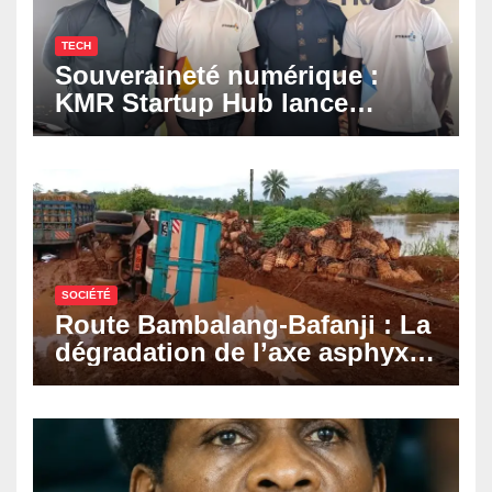
TECH
Souveraineté numérique :
KMR Startup Hub lance
Pyramid Browser et Pyramid
Mail, deux solutions
numériques made in
Cameroon
SOCIÉTÉ
Route Bambalang-Bafanji : La
dégradation de l’axe asphyxie
les activités économiques