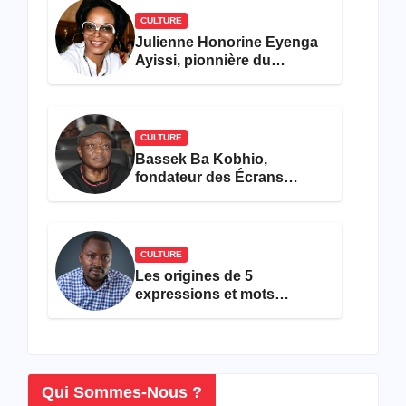
CULTURE
Julienne Honorine Eyenga
Ayissi, pionnière du
concours Miss Cameroun,
est décédée
CULTURE
Bassek Ba Kobhio,
fondateur des Écrans
Noirs, décède à 69 ans
CULTURE
Les origines de 5
expressions et mots
camfranglais à connaître en
2026
Qui Sommes-Nous ?