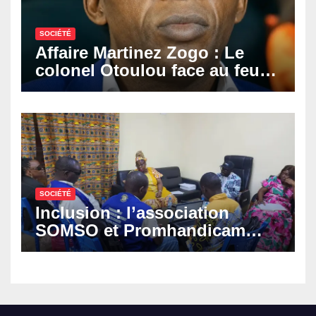
SOCIÉTÉ
Affaire Martinez Zogo : Le
colonel Otoulou face au feu
croisé des avocats de la
défense
SOCIÉTÉ
Inclusion : l’association
SOMSO et Promhandicam
militent en faveur d’une
réforme des formations en
hôtellerie-restauration