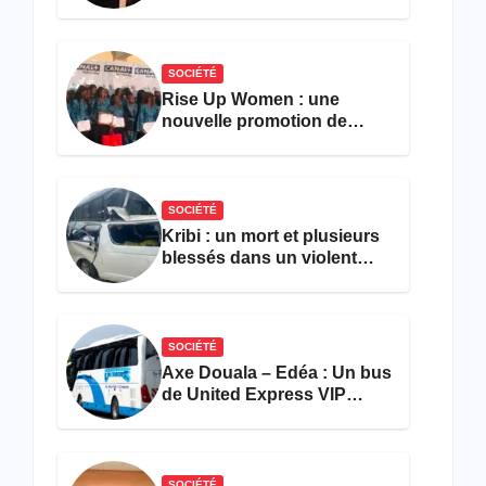
ne parvient toujours pas à
achever le comptage de la
population
SOCIÉTÉ
Rise Up Women : une
nouvelle promotion de
femmes outillées pour
l’emploi et l’entrepreneuriat
SOCIÉTÉ
Kribi : un mort et plusieurs
blessés dans un violent
accident près du port
SOCIÉTÉ
Axe Douala – Edéa : Un bus
de United Express VIP
ravagé par les flammes à
Missole
SOCIÉTÉ