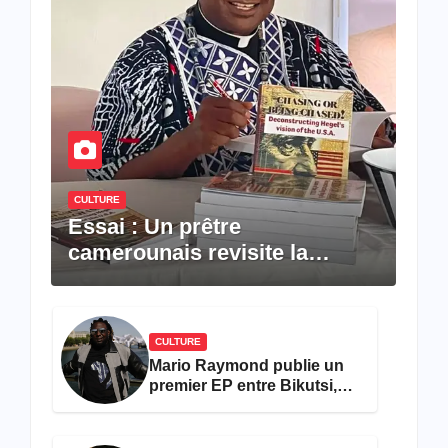
CULTURE
Essai : Un prêtre
camerounais revisite la
pensée de Hegel à travers le
rêve américain
CULTURE
Mario Raymond publie un
premier EP entre Bikutsi,
R&B et pop française