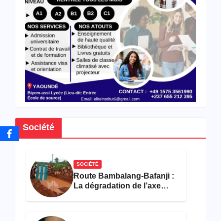
des
format
ions
en
hôtell
erie-
restau
ration
Société
SOCIÉTÉ
Route Bambalang-Bafanji :
La dégradation de l’axe
asphyxie les activités
économiques