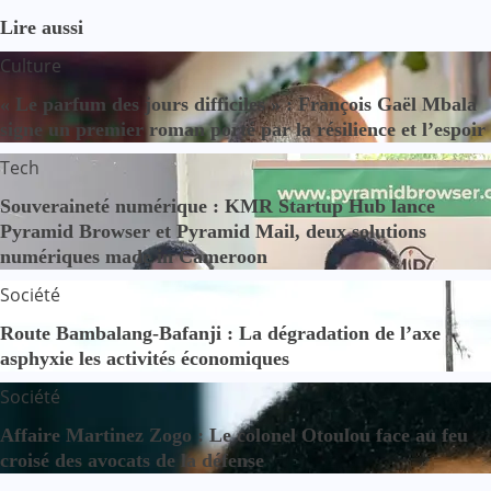
Lire aussi
Culture
« Le parfum des jours difficiles » : François Gaël Mbala
signe un premier roman porté par la résilience et l’espoir
Tech
Souveraineté numérique : KMR Startup Hub lance
Pyramid Browser et Pyramid Mail, deux solutions
numériques made in Cameroon
Société
Route Bambalang-Bafanji : La dégradation de l’axe
asphyxie les activités économiques
Société
Affaire Martinez Zogo : Le colonel Otoulou face au feu
croisé des avocats de la défense