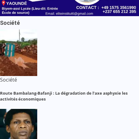
Société
Société
Route Bambalang-Bafanji : La dégradation de l’axe asphyxie les
activités économiques