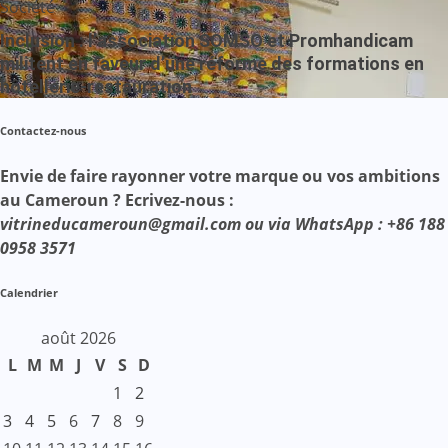
Société
Inclusion : l’association SOMSO et Promhandicam
militent en faveur d’une réforme des formations en
hôtellerie-restauration
Contactez-nous
Envie de faire rayonner votre marque ou vos ambitions
au Cameroun ? Ecrivez-nous :
vitrineducameroun@gmail.com ou via WhatsApp : +86 188
0958 3571
Calendrier
août 2026
L
M
M
J
V
S
D
1
2
3
4
5
6
7
8
9