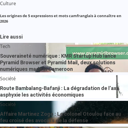
Culture
Les origines de 5 expressions et mots camfranglais à connaître en
2026
Lire aussi
Tech
Souveraineté numérique : KMR Startup Hub lance
Pyramid Browser et Pyramid Mail, deux solutions
numériques made in Cameroon
Société
Route Bambalang-Bafanji : La dégradation de l’axe
asphyxie les activités économiques
Société
Affaire Martinez Zogo : Le colonel Otoulou face au
feu croisé des avocats de la défense