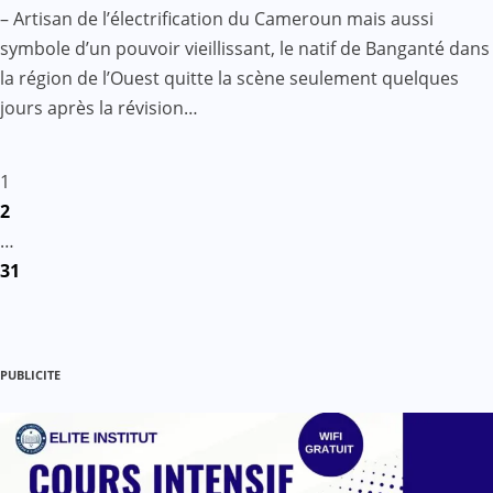
– Artisan de l’électrification du Cameroun mais aussi
symbole d’un pouvoir vieillissant, le natif de Banganté dans
la région de l’Ouest quitte la scène seulement quelques
jours après la révision…
Pagination
1
2
des
…
31
publications
PUBLICITE