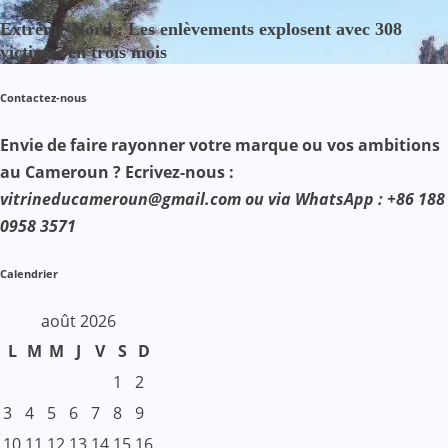
Extrême-Nord : Les enlèvements explosent avec 308
victimes en trois mois
Contactez-nous
Envie de faire rayonner votre marque ou vos ambitions
au Cameroun ? Ecrivez-nous :
vitrineducameroun@gmail.com ou via WhatsApp : +86 188
0958 3571
Calendrier
août 2026
L
M
M
J
V
S
D
1
2
3
4
5
6
7
8
9
10
11
12
13
14
15
16