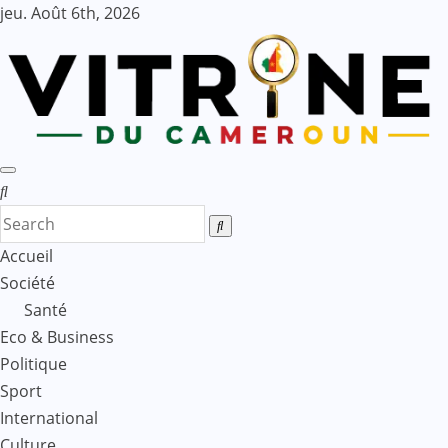
Skip
jeu. Août 6th, 2026
to
content
Accueil
Société
Santé
Eco & Business
Politique
Sport
International
Culture