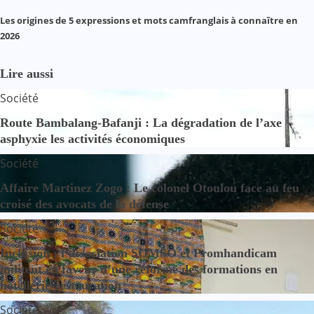
Les origines de 5 expressions et mots camfranglais à connaître en
2026
Lire aussi
Société
Route Bambalang-Bafanji : La dégradation de l’axe
asphyxie les activités économiques
Société
Affaire Martinez Zogo : Le colonel Otoulou face au feu
croisé des avocats de la défense
Société
Inclusion : l’association SOMSO et Promhandicam
militent en faveur d’une réforme des formations en
hôtellerie-restauration
Société