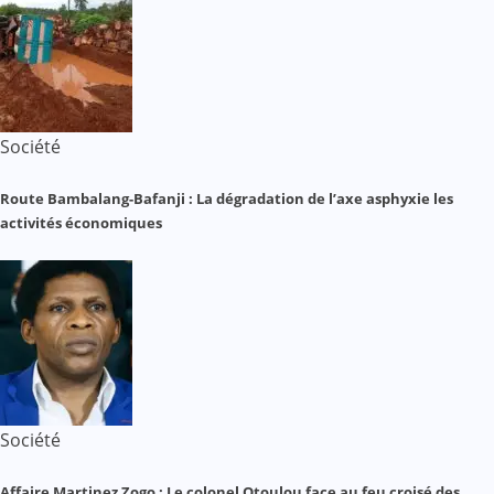
Société
Route Bambalang-Bafanji : La dégradation de l’axe asphyxie les
activités économiques
Société
Affaire Martinez Zogo : Le colonel Otoulou face au feu croisé des