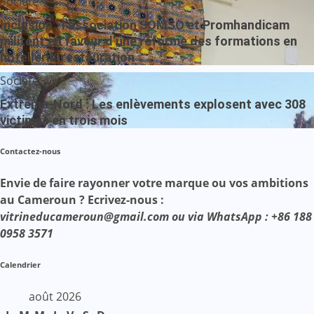
Société
Inclusion : l’association SOMSO et Promhandicam
militent en faveur d’une réforme des formations en
hôtellerie-restauration
Société
Extrême-Nord : Les enlèvements explosent avec 308
victimes en trois mois
Contactez-nous
Envie de faire rayonner votre marque ou vos ambitions
au Cameroun ? Ecrivez-nous :
vitrineducameroun@gmail.com ou via WhatsApp : +86 188
0958 3571
Calendrier
août 2026