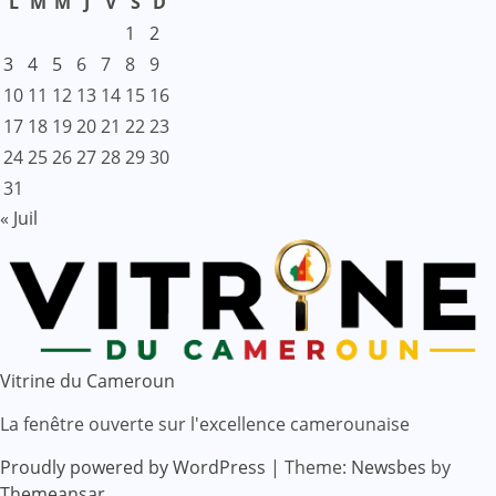
L
M
M
J
V
S
D
1
2
3
4
5
6
7
8
9
10
11
12
13
14
15
16
17
18
19
20
21
22
23
24
25
26
27
28
29
30
31
« Juil
Vitrine du Cameroun
La fenêtre ouverte sur l'excellence camerounaise
Proudly powered by WordPress
|
Theme:
Newsbes
by
Themeansar
.