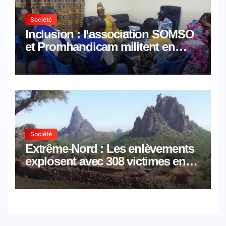
Société
Inclusion : l’association SOMSO
et Promhandicam militent en
faveur d’une réforme des
formations en hôtellerie-
restauration
Société
Extrême-Nord : Les enlèvements
explosent avec 308 victimes en
trois mois