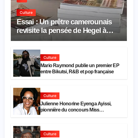
Culture
Essai : Un prêtre camerounais
revisite la pensée de Hegel à
travers le rêve américain
Culture
Mario Raymond publie un premier EP
entre Bikutsi, R&B et pop française
Culture
Julienne Honorine Eyenga Ayissi,
pionnière du concours Miss
Cameroun, est décédée
Culture