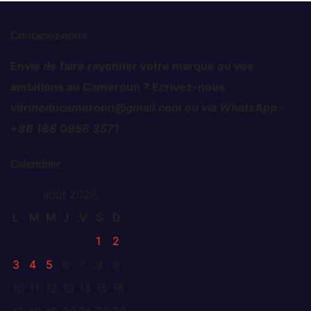
Contactez-nous
Envie de faire rayonner votre marque ou vos
ambitions au Cameroun ? Ecrivez-nous :
vitrineducameroun@gmail.com ou via WhatsApp :
+86 188 0958 3571
Calendrier
août 2026
L
M
M
J
V
S
D
1
2
3
4
5
6
7
8
9
10
11
12
13
14
15
16