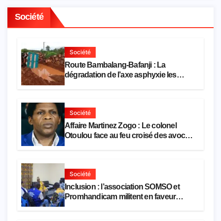
Société
Société
Route Bambalang-Bafanji : La
dégradation de l’axe asphyxie les
activités économiques
Société
Affaire Martinez Zogo : Le colonel
Otoulou face au feu croisé des avocats
de la défense
Société
Inclusion : l’association SOMSO et
Promhandicam militent en faveur
d’une réforme des formations en
hôtellerie-restauration