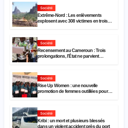
Société
Extrême-Nord : Les enlèvements
explosent avec 308 victimes en trois
mois
Société
Recensement au Cameroun : Trois
prolongations, l’État ne parvient
toujours pas à achever le comptage de
la population
Société
Rise Up Women : une nouvelle
promotion de femmes outillées pour
l’emploi et l’entrepreneuriat
Société
Kribi : un mort et plusieurs blessés
dans un violent accident près du port