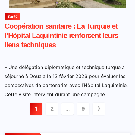
Santé
Coopération sanitaire : La Turquie et
l’Hôpital Laquintinie renforcent leurs
liens techniques
– Une délégation diplomatique et technique turque a
séjourné à Douala le 13 février 2026 pour évaluer les
perspectives de partenariat avec l’Hôpital Laquintinie.
Cette visite intervient durant une campagne…
Pagination
1
2
…
9
des
publications