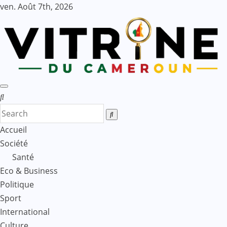
Skip
ven. Août 7th, 2026
to
content
Accueil
Société
Santé
Eco & Business
Politique
Sport
International
Culture