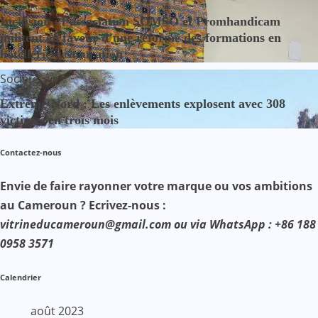
Inclusion : l’association SOMSO et Promhandicam
militent en faveur d’une réforme des formations en
hôtellerie-restauration
Société
Extrême-Nord : Les enlèvements explosent avec 308
victimes en trois mois
Contactez-nous
Envie de faire rayonner votre marque ou vos ambitions
au Cameroun ? Ecrivez-nous :
vitrineducameroun@gmail.com ou via WhatsApp : +86 188
0958 3571
Calendrier
août 2023