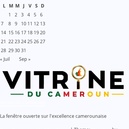
L
M
M
J
V
S
D
1
2
3
4
5
6
7
8
9
10
11
12
13
14
15
16
17
18
19
20
21
22
23
24
25
26
27
28
29
30
31
« Juil
Sep »
Vitrine du Cameroun
La fenêtre ouverte sur l'excellence camerounaise