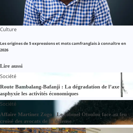
Culture
Les origines de 5 expressions et mots camfranglais à connaître en
2026
Lire aussi
Société
Route Bambalang-Bafanji : La dégradation de l’axe
asphyxie les activités économiques
Société
Affaire Martinez Zogo : Le colonel Otoulou face au feu
croisé des avocats de la défense
Société