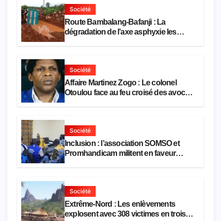
Société
Route Bambalang-Bafanji : La
dégradation de l’axe asphyxie les
activités économiques
Société
Affaire Martinez Zogo : Le colonel
Otoulou face au feu croisé des avocats
de la défense
Société
Inclusion : l’association SOMSO et
Promhandicam militent en faveur
d’une réforme des formations en
hôtellerie-restauration
Société
Extrême-Nord : Les enlèvements
explosent avec 308 victimes en trois