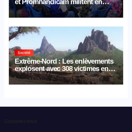
et Promhandicam militent en
faveur d’une réforme des
formations en hôtellerie-
restauration
Société
Extrême-Nord : Les enlèvements
explosent avec 308 victimes en
trois mois
Contactez-nous