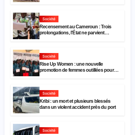
mois
Société
Recensement au Cameroun : Trois
prolongations, l’État ne parvient
toujours pas à achever le comptage de
la population
Société
Rise Up Women : une nouvelle
promotion de femmes outillées pour
l’emploi et l’entrepreneuriat
Société
Kribi : un mort et plusieurs blessés
dans un violent accident près du port
Société