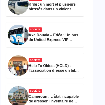
Kribi : un mort et plusieurs
blessés dans un violent
accident près du port
SOCIÉTÉ
Axe Douala – Edéa : Un bus
de United Express VIP
ravagé par les flammes à
Missole
SOCIÉTÉ
Help To Oldest (HOLD) :
l’association dresse un bilan
encourageant au premier
semestre de 2026
SOCIÉTÉ
Cameroun : L’État incapable
de dresser l’inventaire de