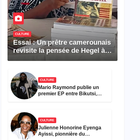
CULTURE
Essai : Un prêtre camerounais
revisite la pensée de Hegel à
travers le rêve américain
CULTURE
Mario Raymond publie un
premier EP entre Bikutsi,
R&B et pop française
CULTURE
Julienne Honorine Eyenga
Ayissi, pionnière du