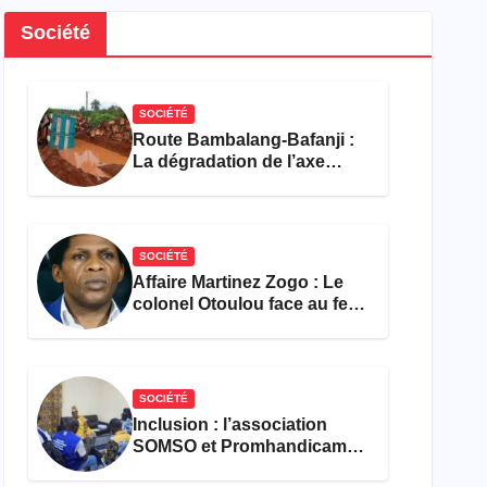
Société
SOCIÉTÉ
Route Bambalang-Bafanji :
La dégradation de l’axe
asphyxie les activités
économiques
SOCIÉTÉ
Affaire Martinez Zogo : Le
colonel Otoulou face au feu
croisé des avocats de la
défense
SOCIÉTÉ
Inclusion : l’association
SOMSO et Promhandicam
militent en faveur d’une