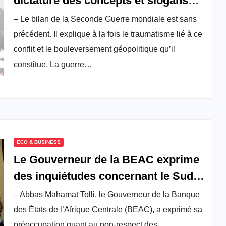
dictature des concepts et slogans
internationaux à des fins
– Le bilan de la Seconde Guerre mondiale est sans
esclavagistes
précédent. Il explique à la fois le traumatisme lié à ce
conflit et le bouleversement géopolitique qu’il
constitue. La guerre…
ECO & BUSINESS
Le Gouverneur de la BEAC exprime
des inquiétudes concernant le Sud-
africain MTN au Cameroun
– Abbas Mahamat Tolli, le Gouverneur de la Banque
des États de l’Afrique Centrale (BEAC), a exprimé sa
préoccupation quant au non-respect des