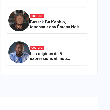
concours Miss Cameroun,
est décédée
CULTURE
Bassek Ba Kobhio,
fondateur des Écrans Noirs,
décède à 69 ans
CULTURE
Les origines de 5
expressions et mots
camfranglais à connaître en
2026