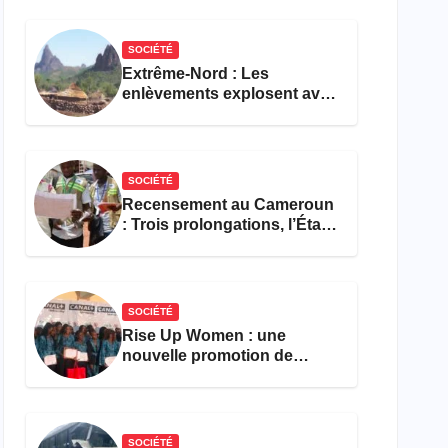
réforme des formations en
hôtellerie-restauration
SOCIÉTÉ
Extrême-Nord : Les
enlèvements explosent avec
308 victimes en trois mois
SOCIÉTÉ
Recensement au Cameroun
: Trois prolongations, l’État
ne parvient toujours pas à
achever le comptage de la
population
SOCIÉTÉ
Rise Up Women : une
nouvelle promotion de
femmes outillées pour
l’emploi et l’entrepreneuriat
SOCIÉTÉ