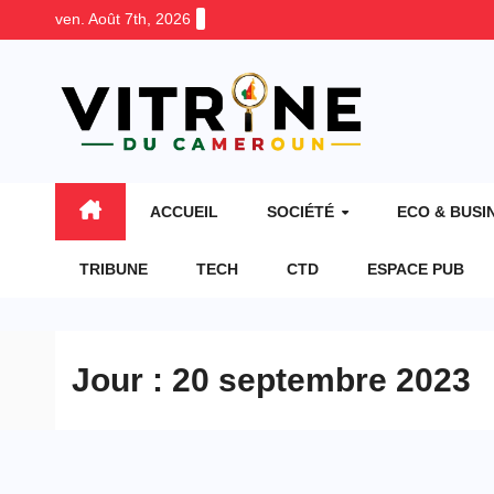
Skip
ven. Août 7th, 2026
to
content
ACCUEIL
SOCIÉTÉ
ECO & BUSI
TRIBUNE
TECH
CTD
ESPACE PUB
Jour :
20 septembre 2023