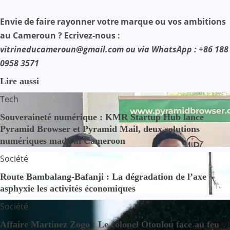
Envie de faire rayonner votre marque ou vos ambitions
au Cameroun ? Ecrivez-nous :
vitrineducameroun@gmail.com ou via WhatsApp : +86 188
0958 3571
Lire aussi
Tech
Souveraineté numérique : KMR Startup Hub lance
Pyramid Browser et Pyramid Mail, deux solutions
numériques made in Cameroon
Société
Route Bambalang-Bafanji : La dégradation de l’axe
asphyxie les activités économiques
Société
Affaire Martinez Zogo : Le colonel Otoulou face au feu