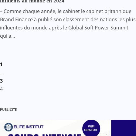
influents au monde en 2024
– Comme chaque année, le cabinet le cabinet britannique
Brand Finance a publié son classement des nations les plus
influentes du monde après le Global Soft Power Summit
qui a…
Pagination
1
des
…
3
publications
4
PUBLICITE