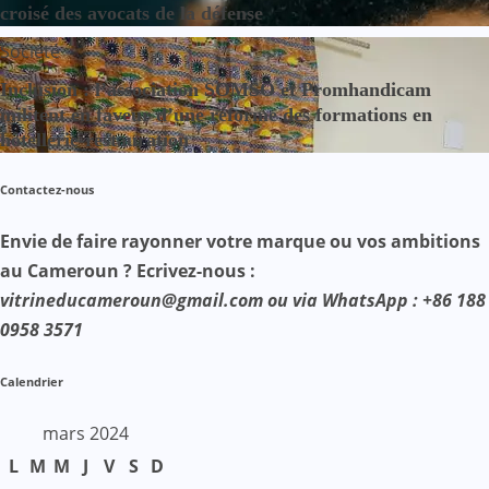
croisé des avocats de la défense
Société
Inclusion : l’association SOMSO et Promhandicam
militent en faveur d’une réforme des formations en
hôtellerie-restauration
Contactez-nous
Envie de faire rayonner votre marque ou vos ambitions
au Cameroun ? Ecrivez-nous :
vitrineducameroun@gmail.com ou via WhatsApp : +86 188
0958 3571
Calendrier
mars 2024
L
M
M
J
V
S
D