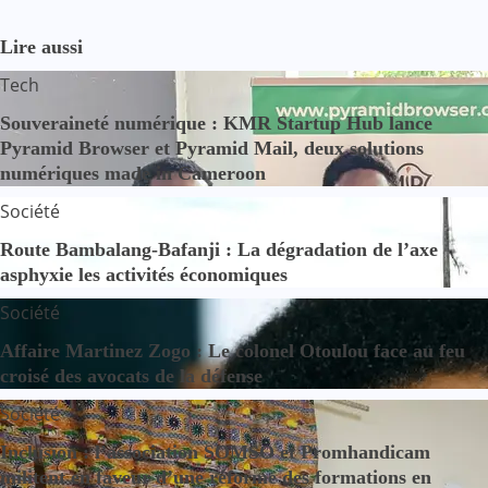
Lire aussi
Tech
Souveraineté numérique : KMR Startup Hub lance
Pyramid Browser et Pyramid Mail, deux solutions
numériques made in Cameroon
Société
Route Bambalang-Bafanji : La dégradation de l’axe
asphyxie les activités économiques
Société
Affaire Martinez Zogo : Le colonel Otoulou face au feu
croisé des avocats de la défense
Société
Inclusion : l’association SOMSO et Promhandicam
militent en faveur d’une réforme des formations en