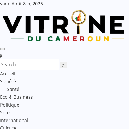
Skip
sam. Août 8th, 2026
to
content
Accueil
Société
Santé
Eco & Business
Politique
Sport
International
Culture