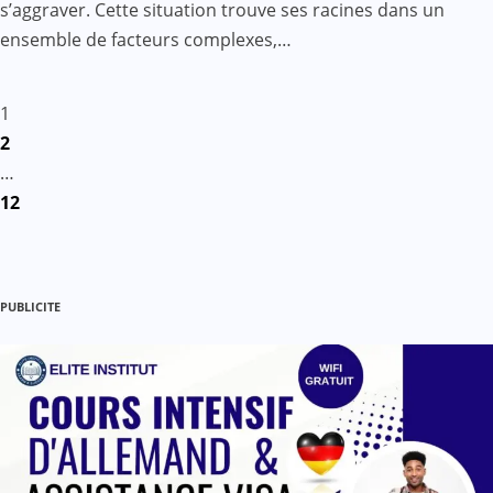
s’aggraver. Cette situation trouve ses racines dans un
ensemble de facteurs complexes,…
Pagination
1
2
des
…
12
publications
PUBLICITE