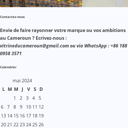
hôtellerie-restauration
Contactez-nous
Envie de faire rayonner votre marque ou vos ambitions
au Cameroun ? Ecrivez-nous :
vitrineducameroun@gmail.com ou via WhatsApp : +86 188
0958 3571
Calendrier
mai 2024
L
M
M
J
V
S
D
1
2
3
4
5
6
7
8
9
10
11
12
13
14
15
16
17
18
19
20
21
22
23
24
25
26