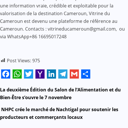
une information vraie, crédible et exploitable pour la
valorisation de la destination Cameroun, Vitrine du
Cameroun est devenu une plateforme de référence au
Cameroun. Contacts : vitrineducameroun@gmail.com, ou
via WhatsApp+86 16695017248
Post Views:
975
Facebook
WhatsApp
Twitter
Yahoo
LinkedIn
Telegram
Gmail
Share
Mail
N
La deuxième Édition du Salon de l’Alimentation et du
Bien-Être s’ouvre le 7 novembre
a
NHPC crée le marché de Nachtigal pour soutenir les
v
producteurs et commerçants locaux
i