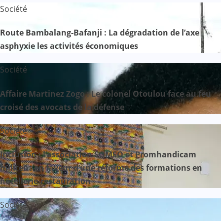
Société
Route Bambalang-Bafanji : La dégradation de l’axe
asphyxie les activités économiques
Société
Affaire Martinez Zogo : Le colonel Otoulou face au feu
croisé des avocats de la défense
Société
Inclusion : l’association SOMSO et Promhandicam
militent en faveur d’une réforme des formations en
hôtellerie-restauration
Société