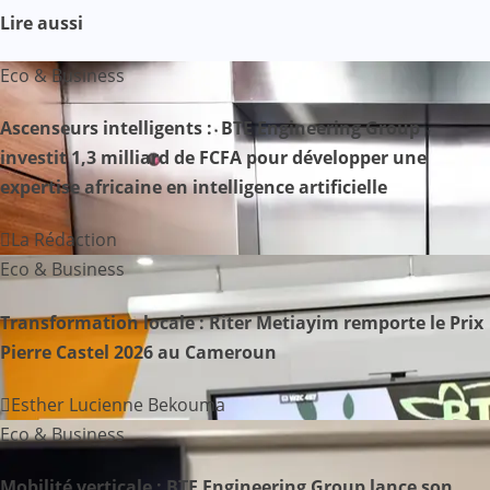
Lire aussi
g
Eco & Business
a
Ascenseurs intelligents : BTE Engineering Group
t
investit 1,3 milliard de FCFA pour développer une
i
expertise africaine en intelligence artificielle
o
La Rédaction
n
Eco & Business
d
Transformation locale : Riter Metiayim remporte le Prix
Pierre Castel 2026 au Cameroun
e
Esther Lucienne Bekouma
l
Eco & Business
’
Mobilité verticale : BTE Engineering Group lance son