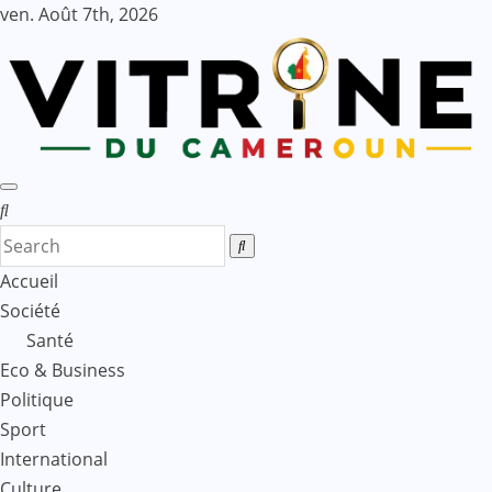
Skip
ven. Août 7th, 2026
to
content
Accueil
Société
Santé
Eco & Business
Politique
Sport
International
Culture