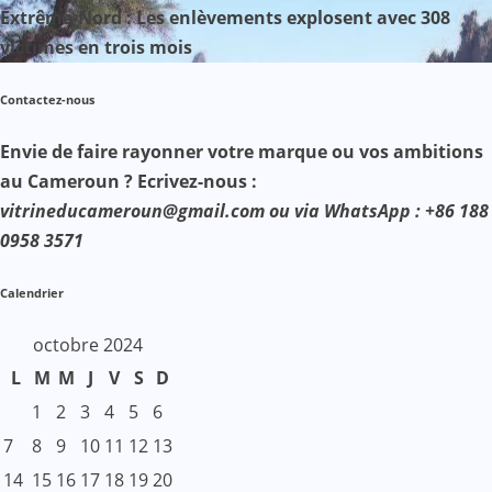
Extrême-Nord : Les enlèvements explosent avec 308
victimes en trois mois
Contactez-nous
Envie de faire rayonner votre marque ou vos ambitions
au Cameroun ? Ecrivez-nous :
vitrineducameroun@gmail.com ou via WhatsApp : +86 188
0958 3571
Calendrier
octobre 2024
L
M
M
J
V
S
D
1
2
3
4
5
6
7
8
9
10
11
12
13
14
15
16
17
18
19
20