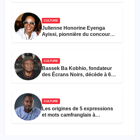
et pop française
CULTURE
Julienne Honorine Eyenga
Ayissi, pionnière du concours
Miss Cameroun, est décédée
CULTURE
Bassek Ba Kobhio, fondateur
des Écrans Noirs, décède à 69
ans
CULTURE
Les origines de 5 expressions
et mots camfranglais à
connaître en 2026