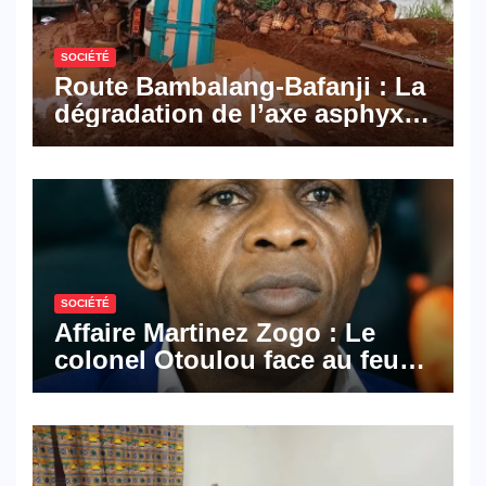
SOCIÉTÉ
Route Bambalang-Bafanji : La
dégradation de l’axe asphyxie
les activités économiques
SOCIÉTÉ
Affaire Martinez Zogo : Le
colonel Otoulou face au feu
croisé des avocats de la
défense