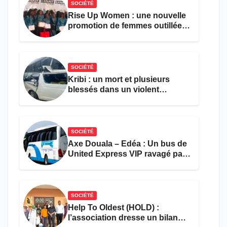
SOCIÉTÉ
Rise Up Women : une nouvelle
promotion de femmes outillées
pour l’emploi et
l’entrepreneuriat
SOCIÉTÉ
Kribi : un mort et plusieurs
blessés dans un violent
accident près du port
SOCIÉTÉ
Axe Douala – Edéa : Un bus de
United Express VIP ravagé par
les flammes à Missole
SOCIÉTÉ
Help To Oldest (HOLD) :
l’association dresse un bilan