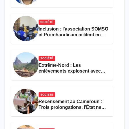
croisé des avocats de la
défense
SOCIÉTÉ
Inclusion : l’association SOMSO
et Promhandicam militent en
faveur d’une réforme des
formations en hôtellerie-
restauration
SOCIÉTÉ
Extrême-Nord : Les
enlèvements explosent avec
308 victimes en trois mois
SOCIÉTÉ
Recensement au Cameroun :
Trois prolongations, l’État ne
parvient toujours pas à achever
le comptage de la population