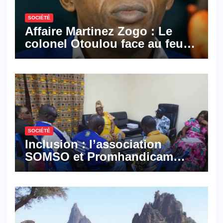
SOCIÉTÉ
Affaire Martinez Zogo : Le
colonel Otoulou face au feu
croisé des avocats de la
défense
SOCIÉTÉ
Inclusion : l’association
SOMSO et Promhandicam
militent en faveur d’une
réforme des formations en
hôtellerie-restauration