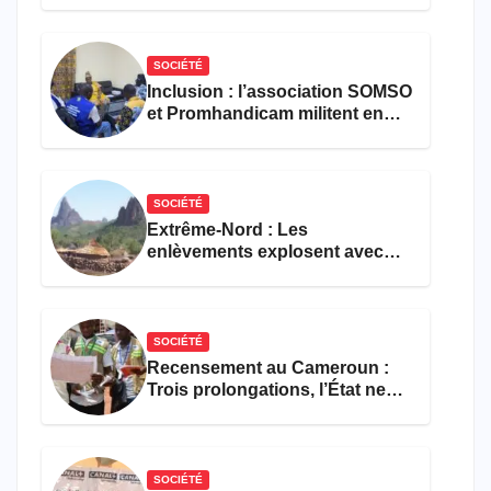
défense
SOCIÉTÉ
Inclusion : l’association SOMSO
et Promhandicam militent en
faveur d’une réforme des
formations en hôtellerie-
restauration
SOCIÉTÉ
Extrême-Nord : Les
enlèvements explosent avec
308 victimes en trois mois
SOCIÉTÉ
Recensement au Cameroun :
Trois prolongations, l’État ne
parvient toujours pas à achever
le comptage de la population
SOCIÉTÉ