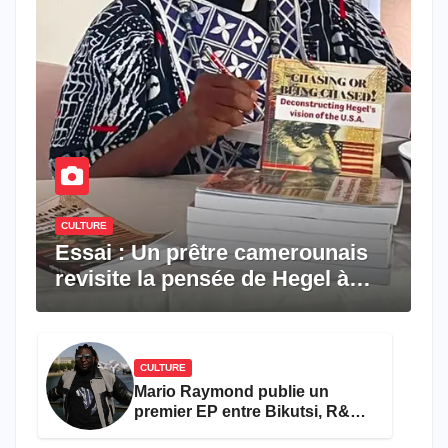
CULTURE
Essai : Un prêtre camerounais
revisite la pensée de Hegel à
travers le rêve américain
CULTURE
Mario Raymond publie un
premier EP entre Bikutsi, R&B
et pop française