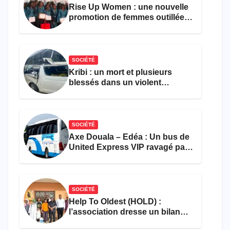
Rise Up Women : une nouvelle
promotion de femmes outillées
pour l’emploi et
l’entrepreneuriat
SOCIÉTÉ
Kribi : un mort et plusieurs
blessés dans un violent
accident près du port
SOCIÉTÉ
Axe Douala – Edéa : Un bus de
United Express VIP ravagé par
les flammes à Missole
SOCIÉTÉ
Help To Oldest (HOLD) :
l’association dresse un bilan
encourageant au premier