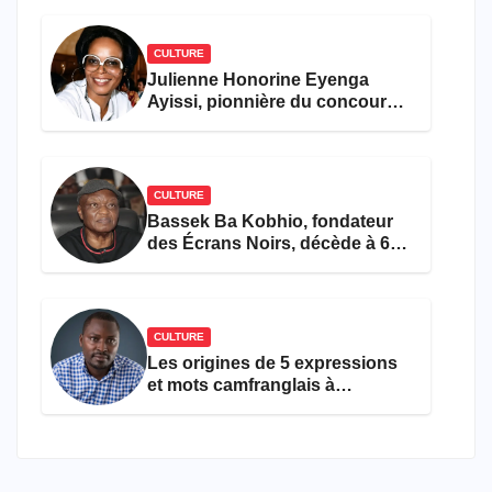
CULTURE
Julienne Honorine Eyenga
Ayissi, pionnière du concours
Miss Cameroun, est décédée
CULTURE
Bassek Ba Kobhio, fondateur
des Écrans Noirs, décède à 69
ans
CULTURE
Les origines de 5 expressions
et mots camfranglais à
connaître en 2026