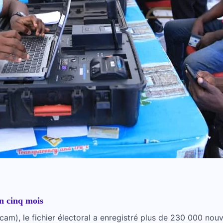
n cinq mois
am), le fichier électoral a enregistré plus de 230 000 nouve