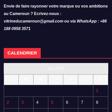
Envie de faire rayonner votre marque ou vos ambitions
au Cameroun ? Ecrivez-nous :
vitrineducameroun@gmail.com ou via WhatsApp : +86
188 0958 3571
CALENDRIER
juin 2025
L
M
M
J
V
S
D
1
2
3
4
5
6
7
8