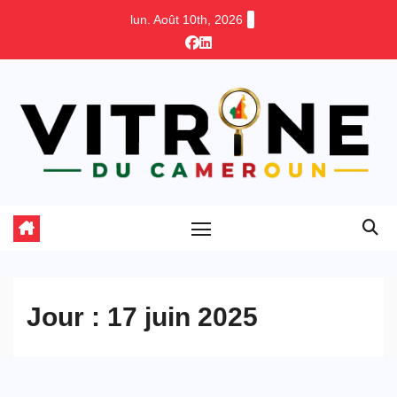
Skip
lun. Août 10th, 2026
to
content
Jour :
17 juin 2025