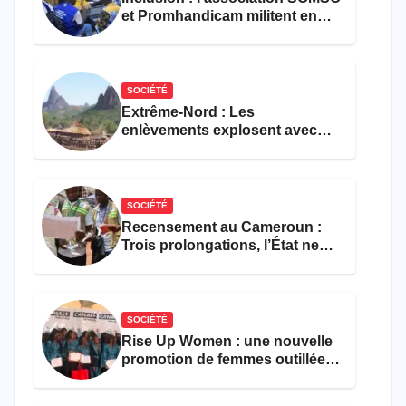
et Promhandicam militent en
faveur d’une réforme des
formations en hôtellerie-
restauration
SOCIÉTÉ
Extrême-Nord : Les
enlèvements explosent avec
308 victimes en trois mois
SOCIÉTÉ
Recensement au Cameroun :
Trois prolongations, l’État ne
parvient toujours pas à achever
le comptage de la population
SOCIÉTÉ
Rise Up Women : une nouvelle
promotion de femmes outillées
pour l’emploi et
l’entrepreneuriat