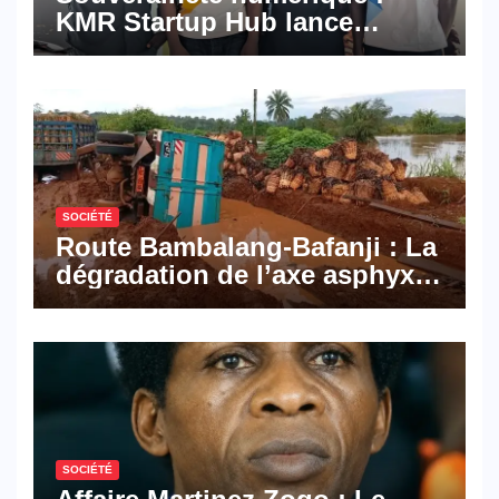
KMR Startup Hub lance
Pyramid Browser et Pyramid
Mail, deux solutions
numériques made in
Cameroon
SOCIÉTÉ
Route Bambalang-Bafanji : La
dégradation de l’axe asphyxie
les activités économiques
SOCIÉTÉ