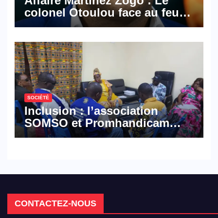
Affaire Martinez Zogo : Le
colonel Otoulou face au feu
croisé des avocats de la
défense
SOCIÉTÉ
Inclusion : l’association
SOMSO et Promhandicam
militent en faveur d’une
réforme des formations en
hôtellerie-restauration
CONTACTEZ-NOUS