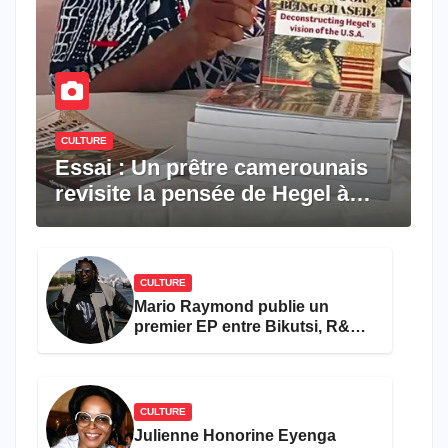
CULTURE
Essai : Un prêtre camerounais
revisite la pensée de Hegel à
travers le rêve américain
CULTURE
Mario Raymond publie un
premier EP entre Bikutsi, R&B
et pop française
CULTURE
Julienne Honorine Eyenga