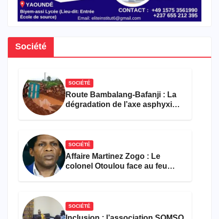
Société
SOCIÉTÉ
Route Bambalang-Bafanji : La
dégradation de l’axe asphyxie
les activités économiques
SOCIÉTÉ
Affaire Martinez Zogo : Le
colonel Otoulou face au feu
croisé des avocats de la
défense
SOCIÉTÉ
Inclusion : l’association SOMSO