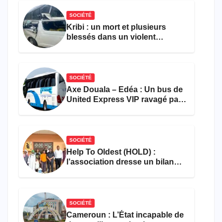
SOCIÉTÉ
Kribi : un mort et plusieurs
blessés dans un violent
accident près du port
SOCIÉTÉ
Axe Douala – Edéa : Un bus de
United Express VIP ravagé par
les flammes à Missole
SOCIÉTÉ
Help To Oldest (HOLD) :
l’association dresse un bilan
encourageant au premier
semestre de 2026
SOCIÉTÉ
Cameroun : L’État incapable de