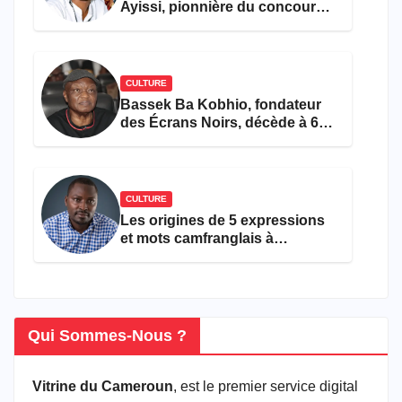
Ayissi, pionnière du concours
Miss Cameroun, est décédée
CULTURE
Bassek Ba Kobhio, fondateur
des Écrans Noirs, décède à 69
ans
CULTURE
Les origines de 5 expressions
et mots camfranglais à
connaître en 2026
Qui Sommes-Nous ?
Vitrine du Cameroun
, est le premier service digital