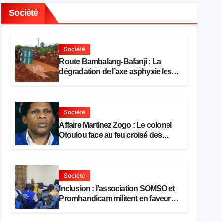
Société
Société
Route Bambalang-Bafanji : La
dégradation de l’axe asphyxie les
activités économiques
Société
Affaire Martinez Zogo : Le colonel
Otoulou face au feu croisé des
avocats de la défense
Société
Inclusion : l’association SOMSO et
Promhandicam militent en faveur
d’une réforme des formations en
hôtellerie-restauration