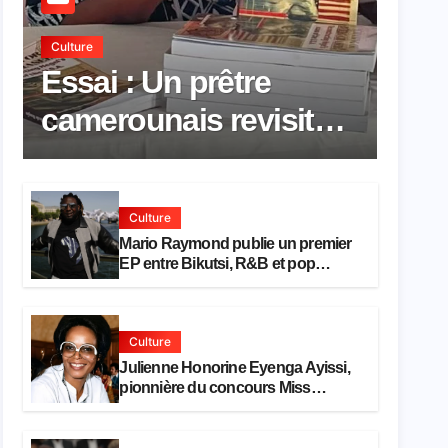
Culture
Essai : Un prêtre
camerounais revisite
la pensée de Hegel à
travers le rêve
Culture
américain
Mario Raymond publie un premier
EP entre Bikutsi, R&B et pop
française
Culture
Julienne Honorine Eyenga Ayissi,
pionnière du concours Miss
Cameroun, est décédée