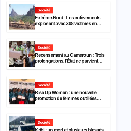
Société
Extrême-Nord : Les enlèvements
explosent avec 308 victimes en
trois mois
Société
Recensement au Cameroun : Trois
prolongations, l’État ne parvient
toujours pas à achever le
comptage de la population
Société
Rise Up Women : une nouvelle
promotion de femmes outillées
pour l’emploi et l’entrepreneuriat
Société
Kribi : un mort et plusieurs blessés