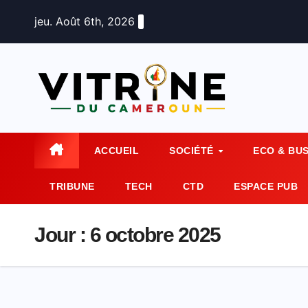
Skip
jeu. Août 6th, 2026
to
content
ACCUEIL
SOCIÉTÉ
ECO & BU
TRIBUNE
TECH
CTD
ESPACE PUB
Jour :
6 octobre 2025