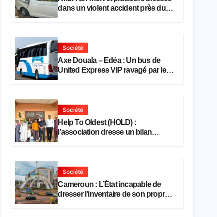
dans un violent accident près du
port
Société
Axe Douala – Edéa : Un bus de
United Express VIP ravagé par les
flammes à Missole
Société
Help To Oldest (HOLD) :
l’association dresse un bilan
encourageant au premier semestre
de 2026
Société
Cameroun : L’État incapable de
dresser l’inventaire de son propre
patrimoine