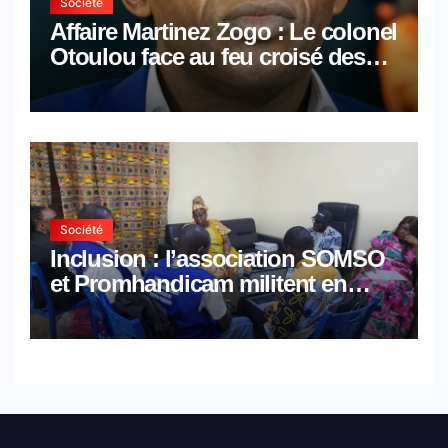
Société
Affaire Martinez Zogo : Le colonel
Otoulou face au feu croisé des
avocats de la défense
Société
Inclusion : l’association SOMSO
et Promhandicam militent en
faveur d’une réforme des
formations en hôtellerie-
restauration