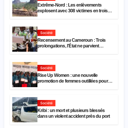
Extrême-Nord : Les enlèvements
explosent avec 308 victimes en trois
mois
Société
Recensement au Cameroun : Trois
prolongations, l’État ne parvient
toujours pas à achever le comptage de
la population
Société
Rise Up Women : une nouvelle
promotion de femmes outillées pour
l’emploi et l’entrepreneuriat
Société
Kribi : un mort et plusieurs blessés
dans un violent accident près du port