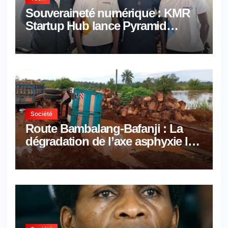
Souveraineté numérique : KMR
Startup Hub lance Pyramid
Browser et Pyramid Mail, deux
solutions numériques made in
Cameroon
Société
Route Bambalang-Bafanji : La
dégradation de l’axe asphyxie les
activités économiques