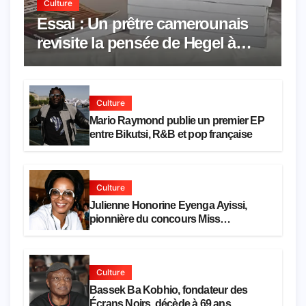
Culture
Essai : Un prêtre camerounais
revisite la pensée de Hegel à
travers le rêve américain
Culture
Mario Raymond publie un premier EP
entre Bikutsi, R&B et pop française
Culture
Julienne Honorine Eyenga Ayissi,
pionnière du concours Miss
Cameroun, est décédée
Culture
Bassek Ba Kobhio, fondateur des
Écrans Noirs, décède à 69 ans