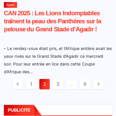
Sport
CAN 2025 : Les Lions Indomptables
traînent la peau des Panthères sur la
pelouse du Grand Stade d’Agadir !
– Le rendez-vous était pris, et l’Afrique entière avait les
yeux rivés sur le Grand Stade d’Agadir ce mercredi
soir. Pour leur entrée en lice dans cette Coupe
d’Afrique des…
Pagination
1
2
3
…
9
des
publications
PUBLICITE