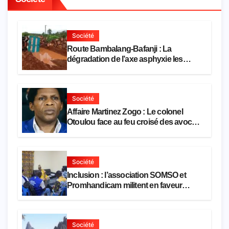
Société
Route Bambalang-Bafanji : La
dégradation de l’axe asphyxie les
activités économiques
Société
Affaire Martinez Zogo : Le colonel
Otoulou face au feu croisé des avocats
de la défense
Société
Inclusion : l’association SOMSO et
Promhandicam militent en faveur
d’une réforme des formations en
hôtellerie-restauration
Société