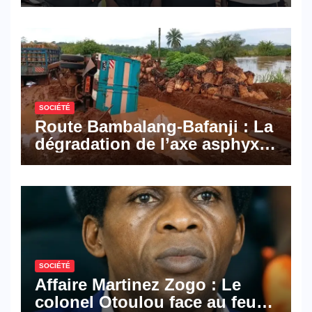
Pyramid Browser et Pyramid
Mail, deux solutions
numériques made in
Cameroon
SOCIÉTÉ
Route Bambalang-Bafanji : La
dégradation de l’axe asphyxie
les activités économiques
SOCIÉTÉ
Affaire Martinez Zogo : Le
colonel Otoulou face au feu