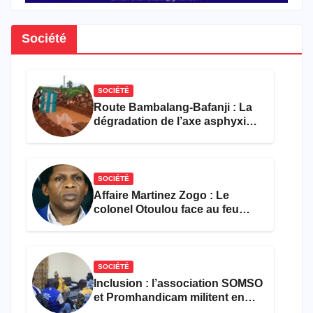
Société
SOCIÉTÉ
Route Bambalang-Bafanji : La
dégradation de l’axe asphyxie
les activités économiques
SOCIÉTÉ
Affaire Martinez Zogo : Le
colonel Otoulou face au feu
croisé des avocats de la
défense
SOCIÉTÉ
Inclusion : l’association SOMSO
et Promhandicam militent en
faveur d’une réforme des