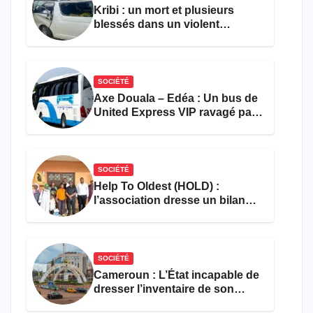
Kribi : un mort et plusieurs
blessés dans un violent
accident près du port
SOCIÉTÉ
Axe Douala – Edéa : Un bus de
United Express VIP ravagé par
les flammes à Missole
SOCIÉTÉ
Help To Oldest (HOLD) :
l’association dresse un bilan
encourageant au premier
semestre de 2026
SOCIÉTÉ
Cameroun : L’État incapable de
dresser l’inventaire de son
propre patrimoine