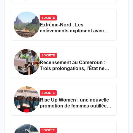
formations en hôtellerie-
restauration
SOCIÉTÉ
Extrême-Nord : Les
enlèvements explosent avec
308 victimes en trois mois
SOCIÉTÉ
Recensement au Cameroun :
Trois prolongations, l’État ne
parvient toujours pas à achever
le comptage de la population
SOCIÉTÉ
Rise Up Women : une nouvelle
promotion de femmes outillées
pour l’emploi et
l’entrepreneuriat
SOCIÉTÉ