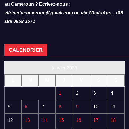
au Cameroun ? Ecrivez-nous :
vitrineducameroun@gmail.com ou via WhatsApp : +86
188 0958 3571
CALENDRIER
janvier 2026
L
M
M
J
V
S
D
1
2
3
4
5
6
7
8
9
10
11
12
13
14
15
16
17
18