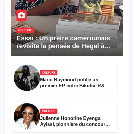
CULTURE
Essai : Un prêtre camerounais
revisite la pensée de Hegel à
travers le rêve américain
CULTURE
Mario Raymond publie un
premier EP entre Bikutsi, R&B
et pop française
CULTURE
Julienne Honorine Eyenga
Ayissi, pionnière du concours
Miss Cameroun, est décédée