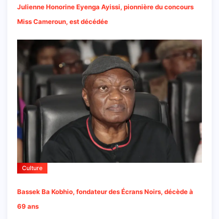
Julienne Honorine Eyenga Ayissi, pionnière du concours
Miss Cameroun, est décédée
Culture
Bassek Ba Kobhio, fondateur des Écrans Noirs, décède à
69 ans