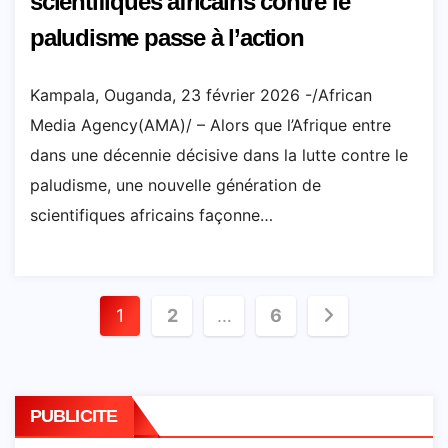
scientifiques africains contre le
paludisme passe à l’action
Kampala, Ouganda, 23 février 2026 -/African
Media Agency(AMA)/ – Alors que l’Afrique entre
dans une décennie décisive dans la lutte contre le
paludisme, une nouvelle génération de
scientifiques africains façonne…
Pagination
1
2
…
6
des
publications
PUBLICITE