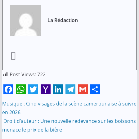
La Rédaction
Post Views:
722
F
W
T
Y
L
T
G
S
Musique : Cinq visages de la scène camerounaise à suivre
Navigation
a
h
w
a
i
e
m
h
en 2026
c
a
i
h
n
l
a
a
de
Droit d’auteur : Une nouvelle redevance sur les boissons
e
t
t
o
k
e
i
r
menace le prix de la bière
l’article
b
s
t
o
e
g
l
e