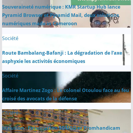
Souveraineté numérique : KMR Startup Hub lance
Pyramid Browser et Pyramid Mail, deux solutions
numériques made in Cameroon
Société
Route Bambalang-Bafanji : La dégradation de l’axe
asphyxie les activités économiques
Société
Affaire Martinez Zogo : Le colonel Otoulou face au feu
croisé des avocats de la défense
Société
Inclusion : l’association SOMSO et Promhandicam