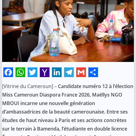
F
W
T
Y
L
T
G
S
[Vitrine du Cameroun] –
Candidate numéro 12 à l’élection
a
h
w
a
i
e
m
h
Miss Cameroun Diaspora France 2026, Maëllys NGO
c
a
i
h
n
l
a
a
MBOUI incarne une nouvelle génération
e
t
t
o
k
e
i
r
d’ambassadrices de la beauté camerounaise. Entre ses
b
s
t
o
e
g
l
e
études de haut niveau à Paris et ses actions concrètes
o
A
e
M
d
r
sur le terrain à Bamenda, l’étudiante en double licence