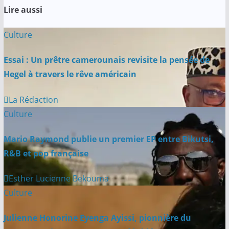
Lire aussi
o
A
e
M
d
r
o
p
r
a
I
a
Culture
k
p
i
n
m
l
Essai : Un prêtre camerounais revisite la pensée de
Hegel à travers le rêve américain
La Rédaction
Culture
Mario Raymond publie un premier EP entre Bikutsi,
R&B et pop française
Esther Lucienne Bekouma
Culture
Julienne Honorine Eyenga Ayissi, pionnière du