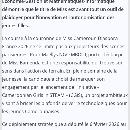
o
p
r
a
I
a
Économie-Gestion et Mathématiques-Informatique
démontre que le titre de Miss est avant tout un outil de
k
p
i
n
m
plaidoyer pour l’innovation et l’autonomisation des
l
jeunes filles.
La course à la couronne de Miss Cameroun Diaspora
France 2026 ne se limite pas aux projecteurs des scènes
parisiennes. Pour Maëllys NGO MBOUI, porter l’écharpe
de Miss Bamenda est une responsabilité qui trouve son
sens dans l’action de terrain. En pleine semaine de la
jeunesse, la candidate a choisi de marquer son
engagement par le lancement de l’initiative «
Cameroonian Girls in STEAM » (CGiS), un projet ambitieux
visant à briser les plafonds de verre technologiques pour
les jeunes Camerounaises.
Ce déploiement stratégique a débuté le 6 février 2026 au