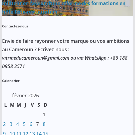
militent en faveur d’une réforme des formations en
hôtellerie-restauration
Contactez-nous
Envie de faire rayonner votre marque ou vos ambitions
au Cameroun ? Ecrivez-nous :
vitrineducameroun@gmail.com ou via WhatsApp : +86 188
0958 3571
Calendrier
février 2026
L
M
M
J
V
S
D
1
2
3
4
5
6
7
8
9
10
11
12
13
14
15