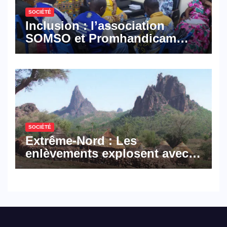
SOCIÉTÉ
Inclusion : l’association
SOMSO et Promhandicam
militent en faveur d’une
réforme des formations en
hôtellerie-restauration
SOCIÉTÉ
Extrême-Nord : Les
enlèvements explosent avec
308 victimes en trois mois