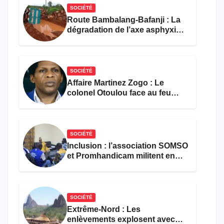
SOCIÉTÉ
Route Bambalang-Bafanji : La
dégradation de l’axe asphyxie
les activités économiques
SOCIÉTÉ
Affaire Martinez Zogo : Le
colonel Otoulou face au feu
croisé des avocats de la
défense
SOCIÉTÉ
Inclusion : l’association SOMSO
et Promhandicam militent en
faveur d’une réforme des
formations en hôtellerie-
restauration
SOCIÉTÉ
Extrême-Nord : Les
enlèvements explosent avec