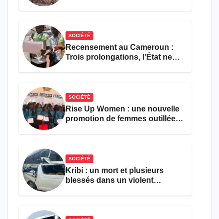
308 victimes en trois mois
SOCIÉTÉ
Recensement au Cameroun :
Trois prolongations, l’État ne
parvient toujours pas à achever
le comptage de la population
SOCIÉTÉ
Rise Up Women : une nouvelle
promotion de femmes outillées
pour l’emploi et
l’entrepreneuriat
SOCIÉTÉ
Kribi : un mort et plusieurs
blessés dans un violent
accident près du port