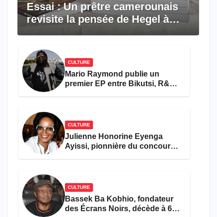
Essai : Un prêtre camerounais
revisite la pensée de Hegel à
travers le rêve américain
CULTURE
Mario Raymond publie un
premier EP entre Bikutsi, R&B
et pop française
CULTURE
Julienne Honorine Eyenga
Ayissi, pionnière du concours
Miss Cameroun, est décédée
CULTURE
Bassek Ba Kobhio, fondateur
des Écrans Noirs, décède à 69