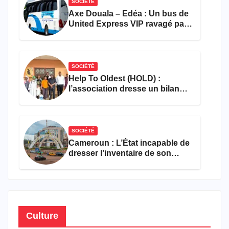
SOCIÉTÉ
Axe Douala – Edéa : Un bus de
United Express VIP ravagé par
les flammes à Missole
SOCIÉTÉ
Help To Oldest (HOLD) :
l’association dresse un bilan
encourageant au premier
semestre de 2026
SOCIÉTÉ
Cameroun : L’État incapable de
dresser l’inventaire de son
propre patrimoine
Culture