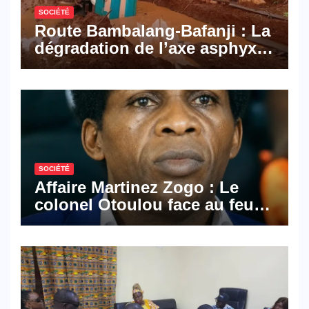
SOCIÉTÉ
Route Bambalang-Bafanji : La
dégradation de l’axe asphyxie
les activités économiques
SOCIÉTÉ
Affaire Martinez Zogo : Le
colonel Otoulou face au feu
croisé des avocats de la
défense