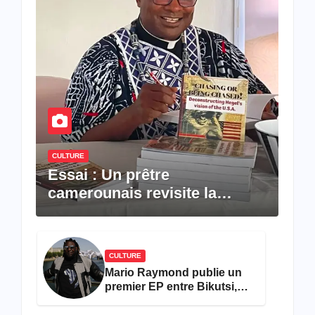
CULTURE
Essai : Un prêtre
camerounais revisite la
pensée de Hegel à travers le
rêve américain
CULTURE
Mario Raymond publie un
premier EP entre Bikutsi,
R&B et pop française