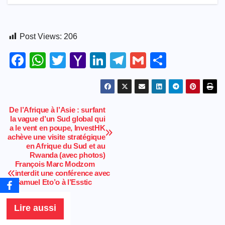
Post Views:
206
F
W
T
Y
Li
T
G
S
a
h
wi
a
n
el
m
h
c
at
tt
h
k
e
ail
ar
e
s
er
o
e
gr
e
De l’Afrique à l’Asie : surfant
Navigation
la vague d’un Sud global qui
b
A
o
dI
a
a le vent en poupe, InvestHK
de
o
p
M
n
m
achève une visite stratégique
en Afrique du Sud et au
l’article
o
p
ail
Rwanda (avec photos)
François Marc Modzom
k
interdit une conférence avec
Samuel Eto’o à l’Esstic
Lire aussi