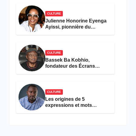
CULTURE
Julienne Honorine Eyenga
Ayissi, pionnière du
concours Miss Cameroun,
est décédée
CULTURE
Bassek Ba Kobhio,
fondateur des Écrans
Noirs, décède à 69 ans
CULTURE
Les origines de 5
expressions et mots
camfranglais à connaître en
2026