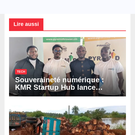
Lire aussi
TECH
Souveraineté numérique :
KMR Startup Hub lance
Pyramid Browser et Pyramid
Mail, deux solutions
numériques made in
Cameroon