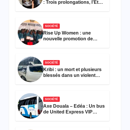
: Trois prolongations, l’État
ne parvient toujours pas à
achever le comptage de la
population
SOCIÉTÉ
Rise Up Women : une
nouvelle promotion de
femmes outillées pour
l’emploi et l’entrepreneuriat
SOCIÉTÉ
Kribi : un mort et plusieurs
blessés dans un violent
accident près du port
SOCIÉTÉ
Axe Douala – Edéa : Un bus
de United Express VIP
ravagé par les flammes à
Missole