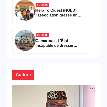
SOCIÉTÉ
Help To Oldest (HOLD) :
l’association dresse un
bilan encourageant au
premier semestre de 2026
SOCIÉTÉ
Cameroun : L’État
incapable de dresser
l’inventaire de son propre
patrimoine
Culture