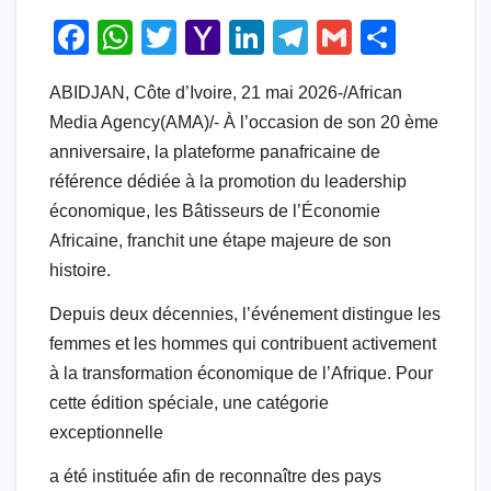
F
W
T
Y
Li
T
G
S
a
h
wi
a
n
el
m
h
ABIDJAN, Côte d’Ivoire, 21 mai 2026-/African
c
at
tt
h
k
e
ail
ar
Media Agency(AMA)/- À l’occasion de son 20 ème
e
s
er
o
e
gr
e
anniversaire, la plateforme panafricaine de
b
A
o
dI
a
référence dédiée à la promotion du leadership
o
p
M
n
m
économique, les Bâtisseurs de l’Économie
o
p
ail
Africaine, franchit une étape majeure de son
histoire.
k
Depuis deux décennies, l’événement distingue les
femmes et les hommes qui contribuent activement
à la transformation économique de l’Afrique. Pour
cette édition spéciale, une catégorie
exceptionnelle
a été instituée afin de reconnaître des pays