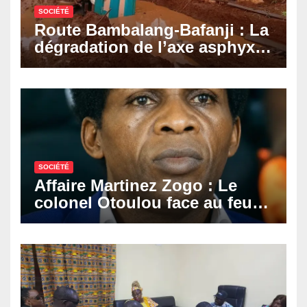
SOCIÉTÉ
Route Bambalang-Bafanji : La
dégradation de l’axe asphyxie
les activités économiques
SOCIÉTÉ
Affaire Martinez Zogo : Le
colonel Otoulou face au feu
croisé des avocats de la
défense