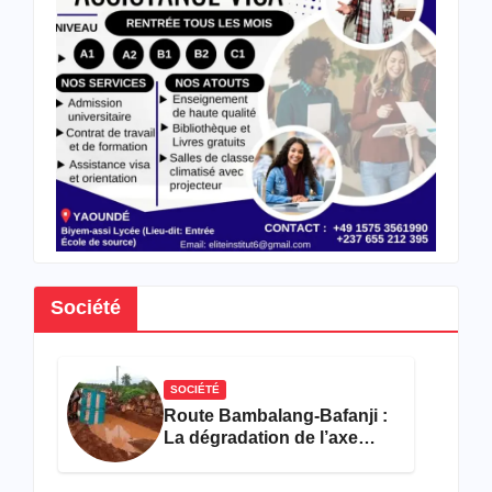
des
format
ions
en
hôtell
erie-
restau
ration
Société
SOCIÉTÉ
Route Bambalang-Bafanji :
La dégradation de l’axe
asphyxie les activités
économiques