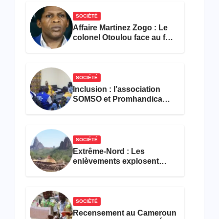
SOCIÉTÉ
Affaire Martinez Zogo : Le
colonel Otoulou face au feu
croisé des avocats de la
défense
SOCIÉTÉ
Inclusion : l’association
SOMSO et Promhandicam
militent en faveur d’une
réforme des formations en
hôtellerie-restauration
SOCIÉTÉ
Extrême-Nord : Les
enlèvements explosent
avec 308 victimes en trois
mois
SOCIÉTÉ
Recensement au Cameroun