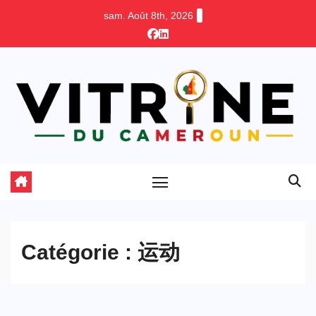
Skip
sam. Août 8th, 2026
to
content
Catégorie :
运动