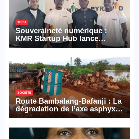
TECH
Souveraineté numérique :
KMR Startup Hub lance
Pyramid Browser et Pyramid
Mail, deux solutions
numériques made in
Cameroon
SOCIÉTÉ
Route Bambalang-Bafanji : La
dégradation de l’axe asphyxie
les activités économiques