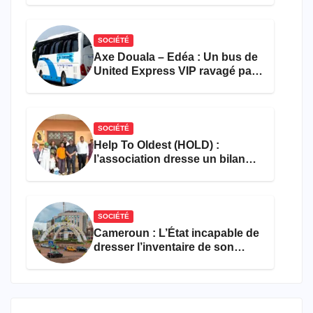
SOCIÉTÉ
Axe Douala – Edéa : Un bus de
United Express VIP ravagé par
les flammes à Missole
SOCIÉTÉ
Help To Oldest (HOLD) :
l’association dresse un bilan
encourageant au premier
semestre de 2026
SOCIÉTÉ
Cameroun : L’État incapable de
dresser l’inventaire de son
propre patrimoine