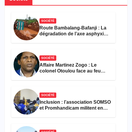
SOCIÉTÉ
Route Bambalang-Bafanji : La
dégradation de l’axe asphyxie
les activités économiques
SOCIÉTÉ
Affaire Martinez Zogo : Le
colonel Otoulou face au feu
croisé des avocats de la
défense
SOCIÉTÉ
Inclusion : l’association SOMSO
et Promhandicam militent en
faveur d’une réforme des
formations en hôtellerie-
restauration