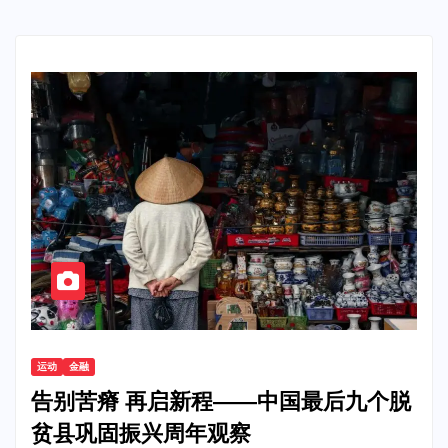
运动
金融
告别苦瘠 再启新程——中国最后九个脱
贫县巩固振兴周年观察