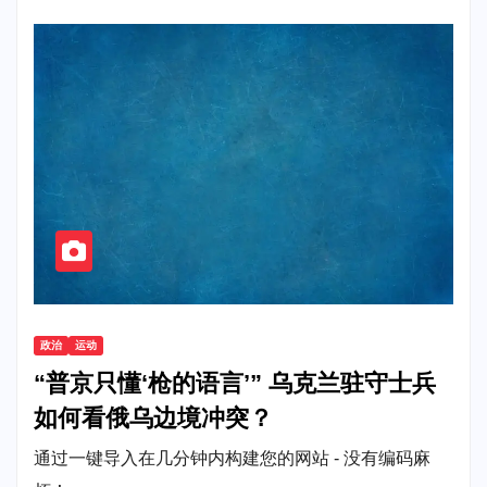
政治
运动
“普京只懂‘枪的语言’” 乌克兰驻守士兵
如何看俄乌边境冲突？
通过一键导入在几分钟内构建您的网站 - 没有编码麻