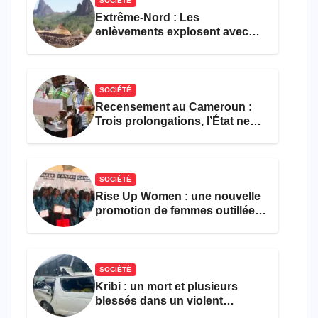
SOCIÉTÉ
Extrême-Nord : Les
enlèvements explosent avec
308 victimes en trois mois
SOCIÉTÉ
Recensement au Cameroun :
Trois prolongations, l’État ne
parvient toujours pas à achever
le comptage de la population
SOCIÉTÉ
Rise Up Women : une nouvelle
promotion de femmes outillées
pour l’emploi et
l’entrepreneuriat
SOCIÉTÉ
Kribi : un mort et plusieurs
blessés dans un violent
accident près du port