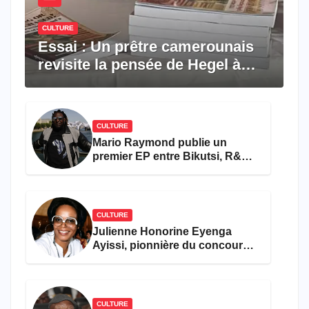
CULTURE
Essai : Un prêtre camerounais
revisite la pensée de Hegel à
travers le rêve américain
CULTURE
Mario Raymond publie un
premier EP entre Bikutsi, R&B
et pop française
CULTURE
Julienne Honorine Eyenga
Ayissi, pionnière du concours
Miss Cameroun, est décédée
CULTURE