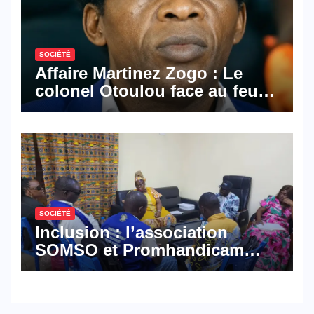
SOCIÉTÉ
Affaire Martinez Zogo : Le
colonel Otoulou face au feu
croisé des avocats de la
défense
SOCIÉTÉ
Inclusion : l’association
SOMSO et Promhandicam
militent en faveur d’une
réforme des formations en
hôtellerie-restauration