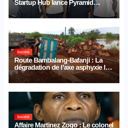
Startup Hub lance Pyramid
Browser et Pyramid Mail, deux
solutions numériques made in
Cameroon
Société
Route Bambalang-Bafanji : La
dégradation de l’axe asphyxie les
activités économiques
Société
Affaire Martinez Zogo : Le colonel