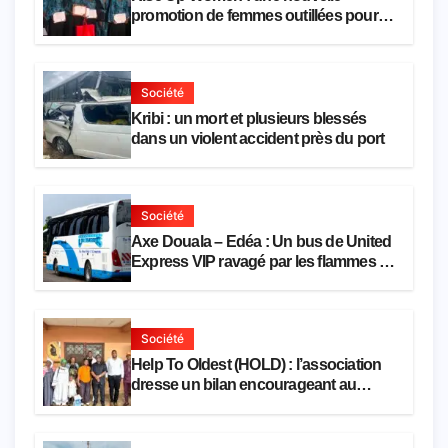
promotion de femmes outillées pour
l’emploi et l’entrepreneuriat
Société
Kribi : un mort et plusieurs blessés
dans un violent accident près du port
Société
Axe Douala – Edéa : Un bus de United
Express VIP ravagé par les flammes à
Missole
Société
Help To Oldest (HOLD) : l’association
dresse un bilan encourageant au
premier semestre de 2026