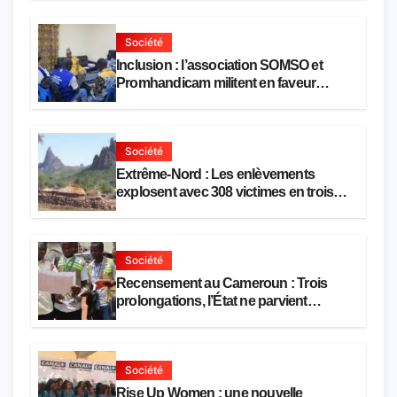
Société
Inclusion : l’association SOMSO et
Promhandicam militent en faveur
d’une réforme des formations en
hôtellerie-restauration
Société
Extrême-Nord : Les enlèvements
explosent avec 308 victimes en trois
mois
Société
Recensement au Cameroun : Trois
prolongations, l’État ne parvient
toujours pas à achever le comptage de
la population
Société
Rise Up Women : une nouvelle