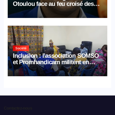
Otoulou face au feu croisé des
avocats de la défense
Société
Inclusion : l’association SOMSO
et Promhandicam militent en
faveur d’une réforme des
formations en hôtellerie-
restauration
Contactez-nous