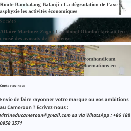
Route Bambalang-Bafanji : La dégradation de l’axe
asphyxie les activités économiques
Société
Affaire Martinez Zogo : Le colonel Otoulou face au feu
croisé des avocats de la défense
Société
Inclusion : l’association SOMSO et Promhandicam
militent en faveur d’une réforme des formations en
hôtellerie-restauration
Contactez-nous
Envie de faire rayonner votre marque ou vos ambitions
au Cameroun ? Ecrivez-nous :
vitrineducameroun@gmail.com ou via WhatsApp : +86 188
0958 3571