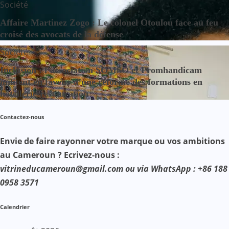
Société
Affaire Martinez Zogo : Le colonel Otoulou face au feu
croisé des avocats de la défense
Société
Inclusion : l’association SOMSO et Promhandicam
militent en faveur d’une réforme des formations en
hôtellerie-restauration
Contactez-nous
Envie de faire rayonner votre marque ou vos ambitions
au Cameroun ? Ecrivez-nous :
vitrineducameroun@gmail.com ou via WhatsApp : +86 188
0958 3571
Calendrier