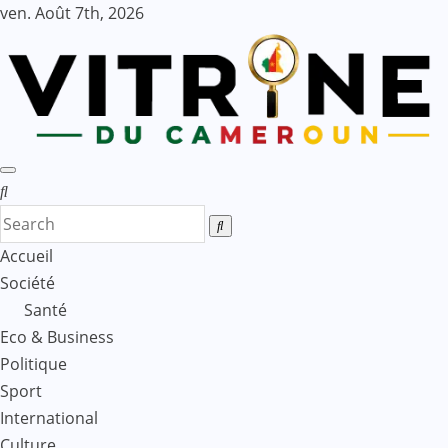
Skip
ven. Août 7th, 2026
to
content
Accueil
Société
Santé
Eco & Business
Politique
Sport
International
Culture