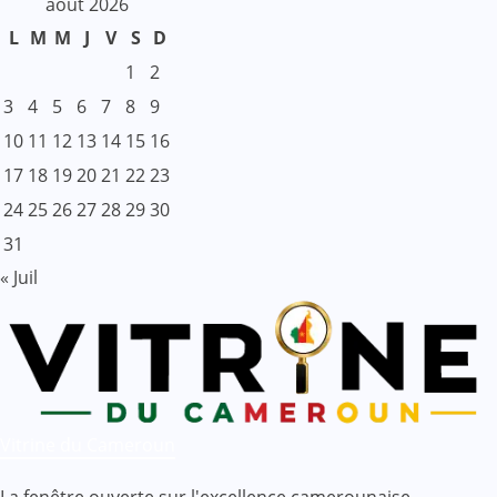
août 2026
L
M
M
J
V
S
D
1
2
3
4
5
6
7
8
9
10
11
12
13
14
15
16
17
18
19
20
21
22
23
24
25
26
27
28
29
30
31
« Juil
Vitrine du Cameroun
La fenêtre ouverte sur l'excellence camerounaise