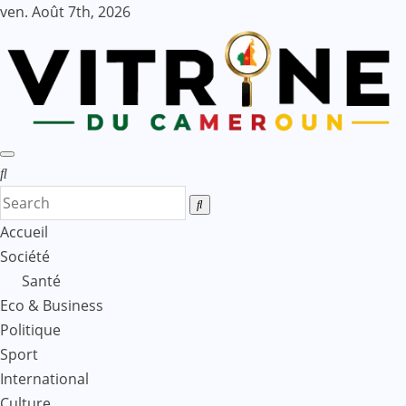
Skip
ven. Août 7th, 2026
to
content
Accueil
Société
Santé
Eco & Business
Politique
Sport
International
Culture