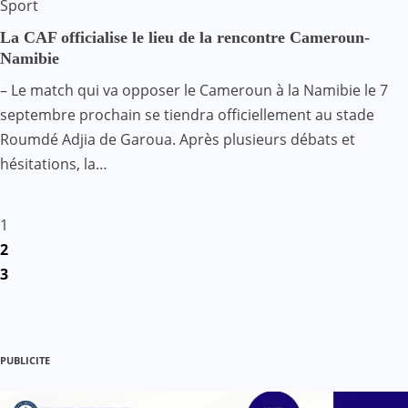
Sport
La CAF officialise le lieu de la rencontre Cameroun-
Namibie
– Le match qui va opposer le Cameroun à la Namibie le 7
septembre prochain se tiendra officiellement au stade
Roumdé Adjia de Garoua. Après plusieurs débats et
hésitations, la…
Pagination
1
2
des
3
publications
PUBLICITE