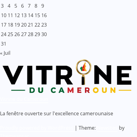
3
4
5
6
7
8
9
10
11
12
13
14
15
16
17
18
19
20
21
22
23
24
25
26
27
28
29
30
31
« Juil
Vitrine du Cameroun
La fenêtre ouverte sur l'excellence camerounaise
Proudly powered by WordPress
|
Theme:
Newsbes
by
Themeansar
.