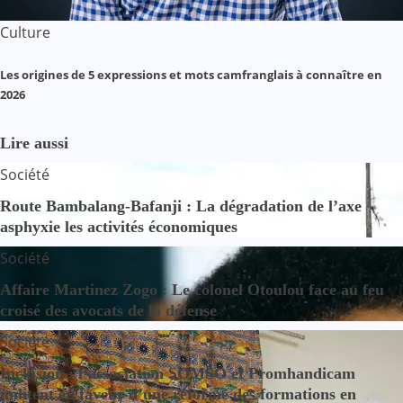
Culture
Les origines de 5 expressions et mots camfranglais à connaître en
2026
Lire aussi
Société
Route Bambalang-Bafanji : La dégradation de l’axe
asphyxie les activités économiques
Société
Affaire Martinez Zogo : Le colonel Otoulou face au feu
croisé des avocats de la défense
Société
Inclusion : l’association SOMSO et Promhandicam
militent en faveur d’une réforme des formations en