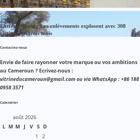
hôtellerie-restauration
Société
Extrême-Nord : Les enlèvements explosent avec 308
victimes en trois mois
Contactez-nous
Envie de faire rayonner votre marque ou vos ambitions
au Cameroun ? Ecrivez-nous :
vitrineducameroun@gmail.com ou via WhatsApp : +86 188
0958 3571
Calendrier
août 2026
L
M
M
J
V
S
D
1
2