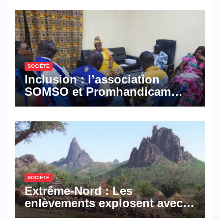
défense
SOCIÉTÉ
Inclusion : l’association
SOMSO et Promhandicam
militent en faveur d’une
réforme des formations en
hôtellerie-restauration
SOCIÉTÉ
Extrême-Nord : Les
enlèvements explosent avec
308 victimes en trois mois