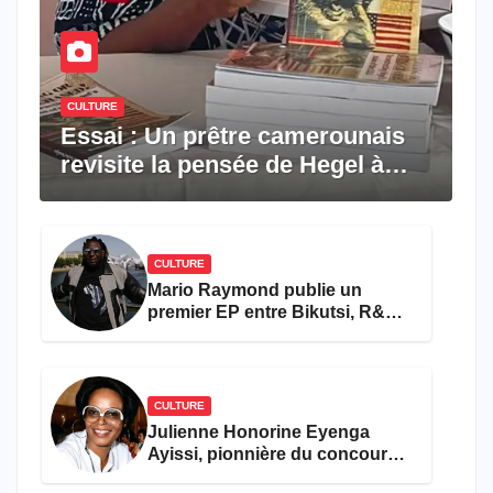
CULTURE
Essai : Un prêtre camerounais
revisite la pensée de Hegel à
travers le rêve américain
CULTURE
Mario Raymond publie un
premier EP entre Bikutsi, R&B
et pop française
CULTURE
Julienne Honorine Eyenga
Ayissi, pionnière du concours
Miss Cameroun, est décédée