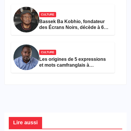
CULTURE
Bassek Ba Kobhio, fondateur
des Écrans Noirs, décède à 69
ans
CULTURE
Les origines de 5 expressions
et mots camfranglais à
connaître en 2026
Lire aussi