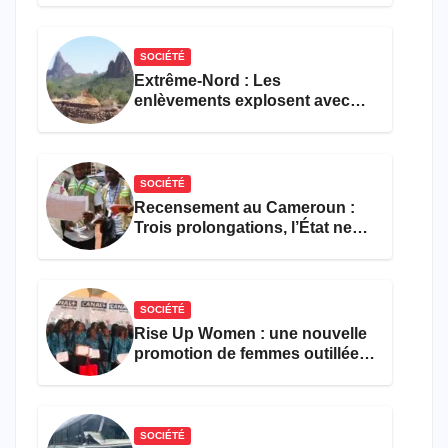
formations en hôtellerie-
restauration
SOCIÉTÉ
Extrême-Nord : Les
enlèvements explosent avec
308 victimes en trois mois
SOCIÉTÉ
Recensement au Cameroun :
Trois prolongations, l’État ne
parvient toujours pas à achever
le comptage de la population
SOCIÉTÉ
Rise Up Women : une nouvelle
promotion de femmes outillées
pour l’emploi et
l’entrepreneuriat
SOCIÉTÉ