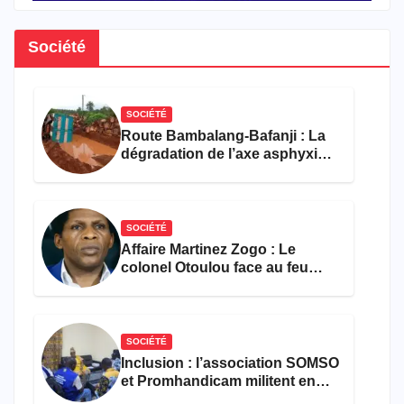
Société
SOCIÉTÉ
Route Bambalang-Bafanji : La
dégradation de l’axe asphyxie
les activités économiques
SOCIÉTÉ
Affaire Martinez Zogo : Le
colonel Otoulou face au feu
croisé des avocats de la
défense
SOCIÉTÉ
Inclusion : l’association SOMSO
et Promhandicam militent en
faveur d’une réforme des