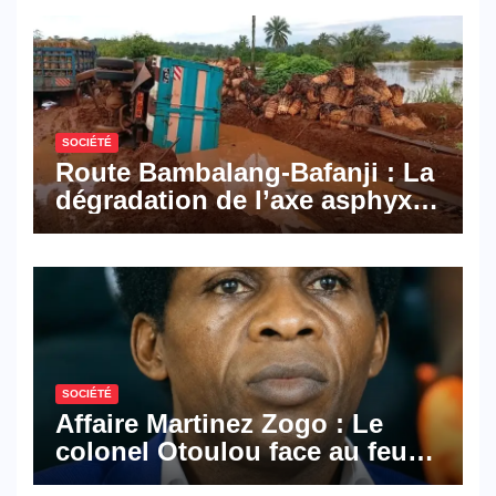
SOCIÉTÉ
Route Bambalang-Bafanji : La
dégradation de l’axe asphyxie
les activités économiques
SOCIÉTÉ
Affaire Martinez Zogo : Le
colonel Otoulou face au feu
croisé des avocats de la