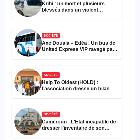
Kribi : un mort et plusieurs
blessés dans un violent
accident près du port
SOCIÉTÉ
Axe Douala – Edéa : Un bus de
United Express VIP ravagé par
les flammes à Missole
SOCIÉTÉ
Help To Oldest (HOLD) :
l’association dresse un bilan
encourageant au premier
semestre de 2026
SOCIÉTÉ
Cameroun : L’État incapable de
dresser l’inventaire de son
propre patrimoine