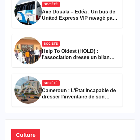
SOCIÉTÉ
Axe Douala – Edéa : Un bus de
United Express VIP ravagé par
les flammes à Missole
SOCIÉTÉ
Help To Oldest (HOLD) :
l’association dresse un bilan
encourageant au premier
semestre de 2026
SOCIÉTÉ
Cameroun : L’État incapable de
dresser l’inventaire de son
propre patrimoine
Culture