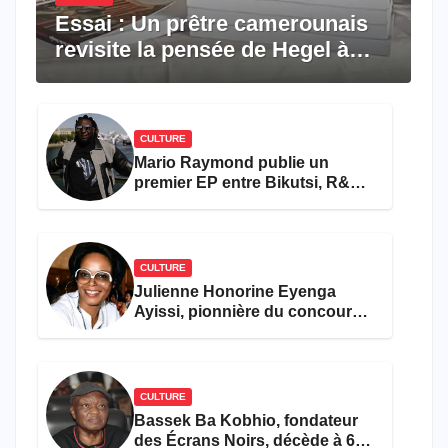
Essai : Un prêtre camerounais
revisite la pensée de Hegel à
travers le rêve américain
CULTURE
Mario Raymond publie un
premier EP entre Bikutsi, R&B
et pop française
CULTURE
Julienne Honorine Eyenga
Ayissi, pionnière du concours
Miss Cameroun, est décédée
CULTURE
Bassek Ba Kobhio, fondateur
des Écrans Noirs, décède à 69