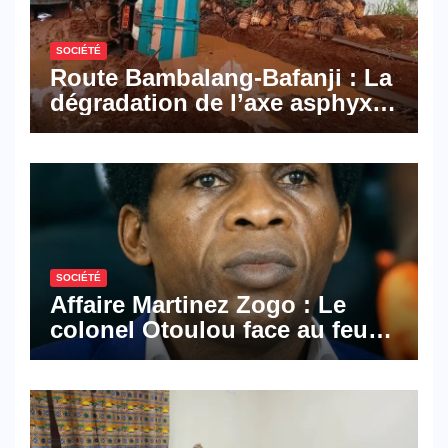
SOCIÉTÉ
Route Bambalang-Bafanji : La
dégradation de l’axe asphyxie
les activités économiques
SOCIÉTÉ
Affaire Martinez Zogo : Le
colonel Otoulou face au feu
croisé des avocats de la
défense