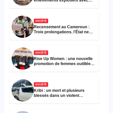
enlèvements explosent avec
308 victimes en trois mois
SOCIÉTÉ
Recensement au Cameroun :
Trois prolongations, l’État ne
parvient toujours pas à achever
le comptage de la population
SOCIÉTÉ
Rise Up Women : une nouvelle
promotion de femmes outillées
pour l’emploi et
l’entrepreneuriat
SOCIÉTÉ
Kribi : un mort et plusieurs
blessés dans un violent
accident près du port