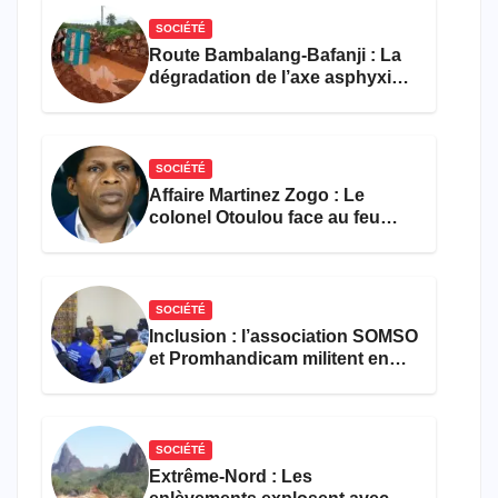
SOCIÉTÉ
Route Bambalang-Bafanji : La
dégradation de l’axe asphyxie
les activités économiques
SOCIÉTÉ
Affaire Martinez Zogo : Le
colonel Otoulou face au feu
croisé des avocats de la
défense
SOCIÉTÉ
Inclusion : l’association SOMSO
et Promhandicam militent en
faveur d’une réforme des
formations en hôtellerie-
restauration
SOCIÉTÉ
Extrême-Nord : Les