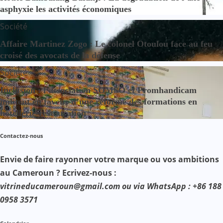
asphyxie les activités économiques
Société
Affaire Martinez Zogo : Le colonel Otoulou face au feu
croisé des avocats de la défense
Société
Inclusion : l’association SOMSO et Promhandicam
militent en faveur d’une réforme des formations en
hôtellerie-restauration
Contactez-nous
Envie de faire rayonner votre marque ou vos ambitions
au Cameroun ? Ecrivez-nous :
vitrineducameroun@gmail.com ou via WhatsApp : +86 188
0958 3571