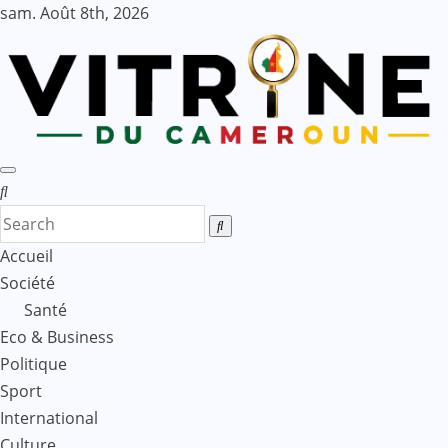
Skip
sam. Août 8th, 2026
to
content
Accueil
Société
Santé
Eco & Business
Politique
Sport
International
Culture