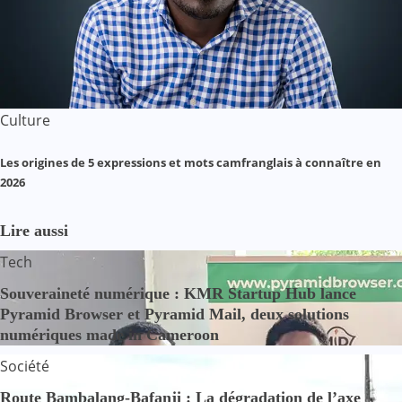
Culture
Les origines de 5 expressions et mots camfranglais à connaître en
2026
Lire aussi
Tech
Souveraineté numérique : KMR Startup Hub lance
Pyramid Browser et Pyramid Mail, deux solutions
numériques made in Cameroon
Société
Route Bambalang-Bafanji : La dégradation de l’axe