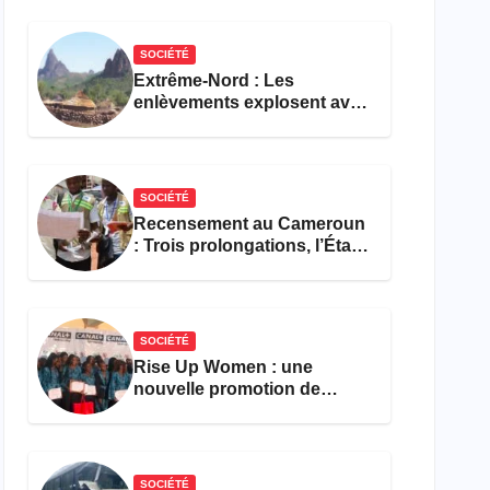
réforme des formations en
hôtellerie-restauration
SOCIÉTÉ
Extrême-Nord : Les
enlèvements explosent avec
308 victimes en trois mois
SOCIÉTÉ
Recensement au Cameroun
: Trois prolongations, l’État
ne parvient toujours pas à
achever le comptage de la
population
SOCIÉTÉ
Rise Up Women : une
nouvelle promotion de
femmes outillées pour
l’emploi et l’entrepreneuriat
SOCIÉTÉ