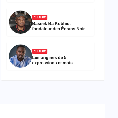
concours Miss Cameroun,
est décédée
CULTURE
Bassek Ba Kobhio,
fondateur des Écrans Noirs,
décède à 69 ans
CULTURE
Les origines de 5
expressions et mots
camfranglais à connaître en
2026