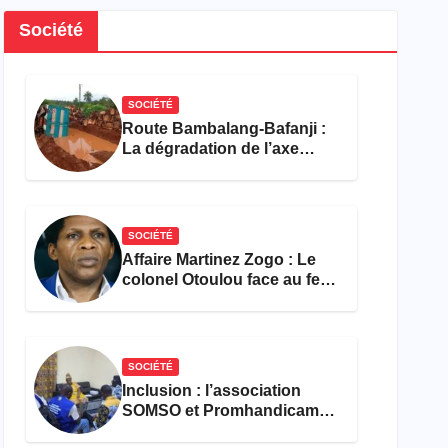
Société
SOCIÉTÉ
Route Bambalang-Bafanji :
La dégradation de l’axe
asphyxie les activités
économiques
SOCIÉTÉ
Affaire Martinez Zogo : Le
colonel Otoulou face au feu
croisé des avocats de la
défense
SOCIÉTÉ
Inclusion : l’association
SOMSO et Promhandicam
militent en faveur d’une