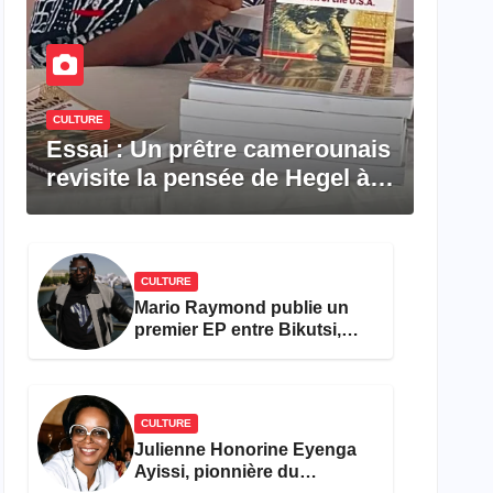
CULTURE
Essai : Un prêtre camerounais
revisite la pensée de Hegel à
travers le rêve américain
CULTURE
Mario Raymond publie un
premier EP entre Bikutsi,
R&B et pop française
CULTURE
Julienne Honorine Eyenga
Ayissi, pionnière du