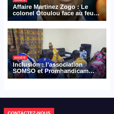
Affaire Martinez Zogo : Le
colonel Otoulou face au feu
croisé des avocats de la
défense
SOCIÉTÉ
Inclusion : l’association
SOMSO et Promhandicam
militent en faveur d’une
réforme des formations en
hôtellerie-restauration
CONTACTEZ-NOUS