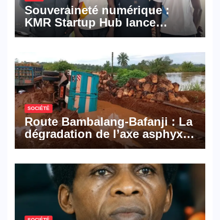
Souveraineté numérique :
KMR Startup Hub lance
Pyramid Browser et Pyramid
Mail, deux solutions
numériques made in
Cameroon
SOCIÉTÉ
Route Bambalang-Bafanji : La
dégradation de l’axe asphyxie
les activités économiques
SOCIÉTÉ