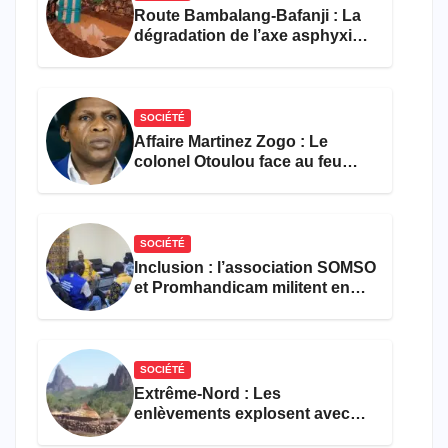
Route Bambalang-Bafanji : La
dégradation de l’axe asphyxie
les activités économiques
SOCIÉTÉ
Affaire Martinez Zogo : Le
colonel Otoulou face au feu
croisé des avocats de la
défense
SOCIÉTÉ
Inclusion : l’association SOMSO
et Promhandicam militent en
faveur d’une réforme des
formations en hôtellerie-
restauration
SOCIÉTÉ
Extrême-Nord : Les
enlèvements explosent avec
308 victimes en trois mois