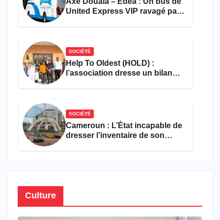
Axe Douala – Edéa : Un bus de
United Express VIP ravagé par
les flammes à Missole
SOCIÉTÉ
Help To Oldest (HOLD) :
l’association dresse un bilan
encourageant au premier
semestre de 2026
SOCIÉTÉ
Cameroun : L’État incapable de
dresser l’inventaire de son
propre patrimoine
Culture