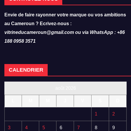
Envie de faire rayonner votre marque ou vos ambitions
au Cameroun ? Ecrivez-nous :
vitrineducameroun@gmail.com ou via WhatsApp : +86
188 0958 3571
CALENDRIER
août 2026
L
M
M
J
V
S
D
1
2
3
4
5
6
7
8
9