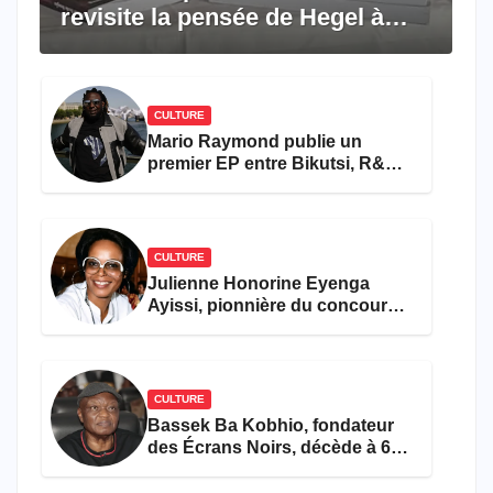
revisite la pensée de Hegel à
travers le rêve américain
CULTURE
Mario Raymond publie un
premier EP entre Bikutsi, R&B
et pop française
CULTURE
Julienne Honorine Eyenga
Ayissi, pionnière du concours
Miss Cameroun, est décédée
CULTURE
Bassek Ba Kobhio, fondateur
des Écrans Noirs, décède à 69
ans