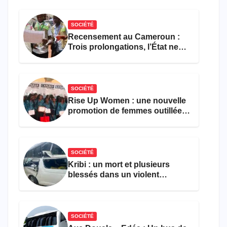
SOCIÉTÉ
Recensement au Cameroun :
Trois prolongations, l’État ne
parvient toujours pas à achever
le comptage de la population
SOCIÉTÉ
Rise Up Women : une nouvelle
promotion de femmes outillées
pour l’emploi et
l’entrepreneuriat
SOCIÉTÉ
Kribi : un mort et plusieurs
blessés dans un violent
accident près du port
SOCIÉTÉ