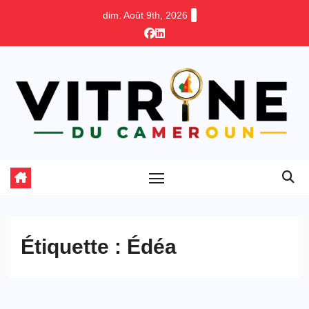
Skip
dim. Août 9th, 2026
to
content
Étiquette :
Édéa