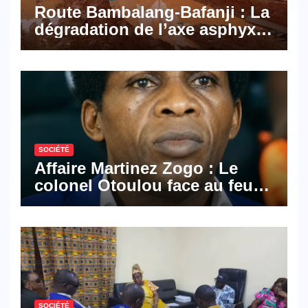
Route Bambalang-Bafanji : La
dégradation de l’axe asphyxie
les activités économiques
SOCIÉTÉ
Affaire Martinez Zogo : Le
colonel Otoulou face au feu
croisé des avocats de la
défense
SOCIÉTÉ