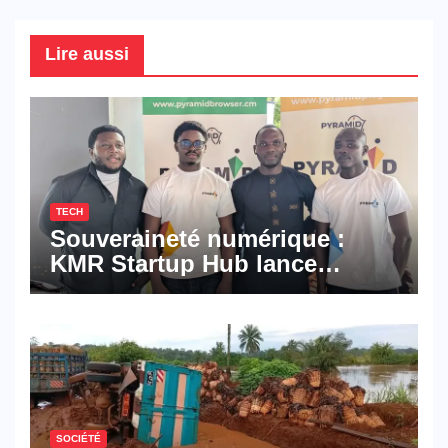
Lire aussi
TECH
Souveraineté numérique :
KMR Startup Hub lance
Pyramid Browser et Pyramid
Mail, deux solutions
numériques made in
Cameroon
SOCIÉTÉ