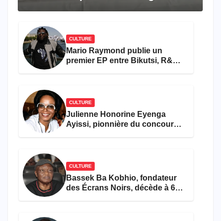
travers le rêve américain
CULTURE
Mario Raymond publie un
premier EP entre Bikutsi, R&B
et pop française
CULTURE
Julienne Honorine Eyenga
Ayissi, pionnière du concours
Miss Cameroun, est décédée
CULTURE
Bassek Ba Kobhio, fondateur
des Écrans Noirs, décède à 69
ans