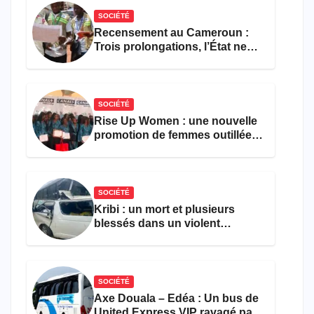
SOCIÉTÉ
Recensement au Cameroun :
Trois prolongations, l’État ne
parvient toujours pas à achever
le comptage de la population
SOCIÉTÉ
Rise Up Women : une nouvelle
promotion de femmes outillées
pour l’emploi et
l’entrepreneuriat
SOCIÉTÉ
Kribi : un mort et plusieurs
blessés dans un violent
accident près du port
SOCIÉTÉ
Axe Douala – Edéa : Un bus de
United Express VIP ravagé par