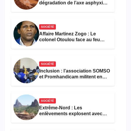
dégradation de l’axe asphyxie
les activités économiques
SOCIÉTÉ
Affaire Martinez Zogo : Le
colonel Otoulou face au feu
croisé des avocats de la
défense
SOCIÉTÉ
Inclusion : l’association SOMSO
et Promhandicam militent en
faveur d’une réforme des
formations en hôtellerie-
restauration
SOCIÉTÉ
Extrême-Nord : Les
enlèvements explosent avec
308 victimes en trois mois