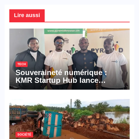
Lire aussi
TECH
Souveraineté numérique :
KMR Startup Hub lance
Pyramid Browser et Pyramid
Mail, deux solutions
numériques made in
Cameroon
SOCIÉTÉ