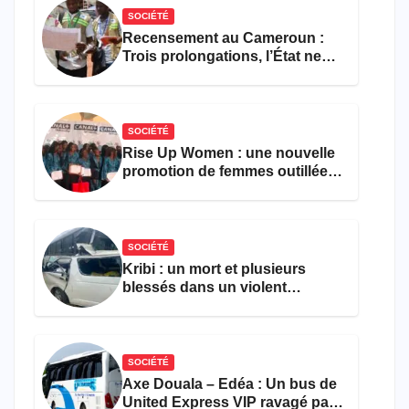
SOCIÉTÉ
Recensement au Cameroun :
Trois prolongations, l’État ne
parvient toujours pas à achever
le comptage de la population
SOCIÉTÉ
Rise Up Women : une nouvelle
promotion de femmes outillées
pour l’emploi et
l’entrepreneuriat
SOCIÉTÉ
Kribi : un mort et plusieurs
blessés dans un violent
accident près du port
SOCIÉTÉ
Axe Douala – Edéa : Un bus de
United Express VIP ravagé par