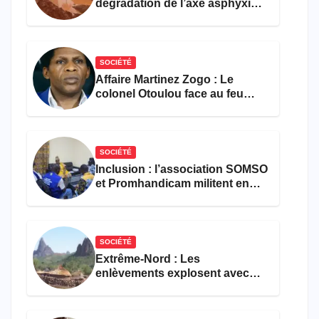
dégradation de l’axe asphyxie
les activités économiques
SOCIÉTÉ
Affaire Martinez Zogo : Le
colonel Otoulou face au feu
croisé des avocats de la
défense
SOCIÉTÉ
Inclusion : l’association SOMSO
et Promhandicam militent en
faveur d’une réforme des
formations en hôtellerie-
restauration
SOCIÉTÉ
Extrême-Nord : Les
enlèvements explosent avec
308 victimes en trois mois