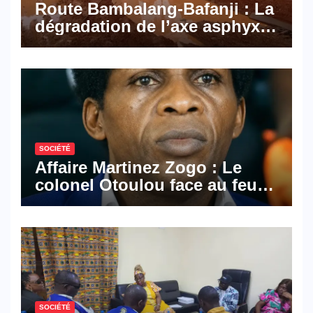
Route Bambalang-Bafanji : La
dégradation de l’axe asphyxie
les activités économiques
SOCIÉTÉ
Affaire Martinez Zogo : Le
colonel Otoulou face au feu
croisé des avocats de la
défense
SOCIÉTÉ