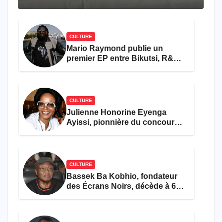
travers le rêve américain
CULTURE
Mario Raymond publie un
premier EP entre Bikutsi, R&B
et pop française
CULTURE
Julienne Honorine Eyenga
Ayissi, pionnière du concours
Miss Cameroun, est décédée
CULTURE
Bassek Ba Kobhio, fondateur
des Écrans Noirs, décède à 69
ans