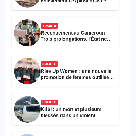
enlèvements explosent avec
308 victimes en trois mois
SOCIÉTÉ
Recensement au Cameroun :
Trois prolongations, l’État ne
parvient toujours pas à achever
le comptage de la population
SOCIÉTÉ
Rise Up Women : une nouvelle
promotion de femmes outillées
pour l’emploi et
l’entrepreneuriat
SOCIÉTÉ
Kribi : un mort et plusieurs
blessés dans un violent
accident près du port