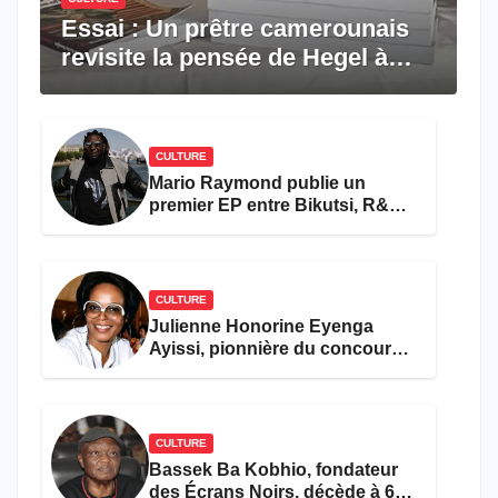
Essai : Un prêtre camerounais
revisite la pensée de Hegel à
travers le rêve américain
CULTURE
Mario Raymond publie un
premier EP entre Bikutsi, R&B
et pop française
CULTURE
Julienne Honorine Eyenga
Ayissi, pionnière du concours
Miss Cameroun, est décédée
CULTURE
Bassek Ba Kobhio, fondateur
des Écrans Noirs, décède à 69