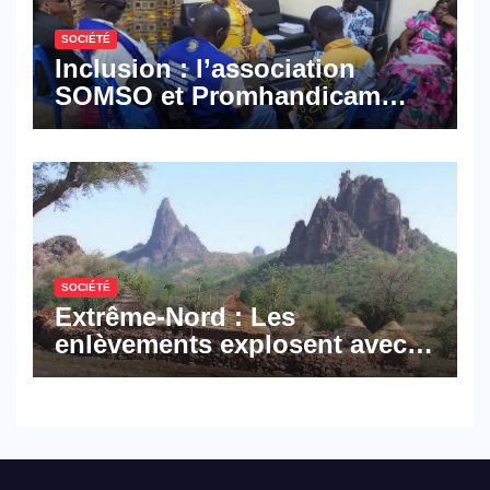
SOCIÉTÉ
Inclusion : l’association
SOMSO et Promhandicam
militent en faveur d’une
réforme des formations en
hôtellerie-restauration
SOCIÉTÉ
Extrême-Nord : Les
enlèvements explosent avec
308 victimes en trois mois