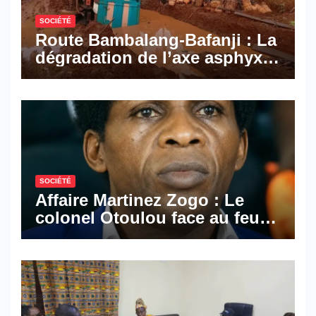
SOCIÉTÉ
Route Bambalang-Bafanji : La
dégradation de l’axe asphyxie
les activités économiques
SOCIÉTÉ
Affaire Martinez Zogo : Le
colonel Otoulou face au feu
croisé des avocats de la
défense