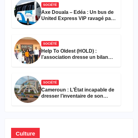
SOCIÉTÉ
Axe Douala – Edéa : Un bus de
United Express VIP ravagé par
les flammes à Missole
SOCIÉTÉ
Help To Oldest (HOLD) :
l’association dresse un bilan
encourageant au premier
semestre de 2026
SOCIÉTÉ
Cameroun : L’État incapable de
dresser l’inventaire de son
propre patrimoine
Culture