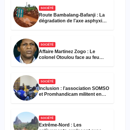
SOCIÉTÉ
Route Bambalang-Bafanji : La
dégradation de l’axe asphyxie
les activités économiques
SOCIÉTÉ
Affaire Martinez Zogo : Le
colonel Otoulou face au feu
croisé des avocats de la
défense
SOCIÉTÉ
Inclusion : l’association SOMSO
et Promhandicam militent en
faveur d’une réforme des
formations en hôtellerie-
restauration
SOCIÉTÉ
Extrême-Nord : Les