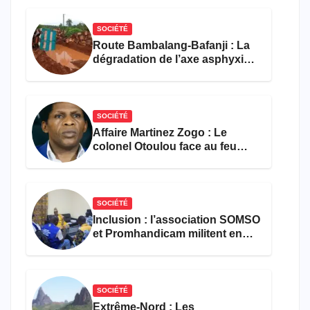
SOCIÉTÉ
Route Bambalang-Bafanji : La
dégradation de l’axe asphyxie
les activités économiques
SOCIÉTÉ
Affaire Martinez Zogo : Le
colonel Otoulou face au feu
croisé des avocats de la
défense
SOCIÉTÉ
Inclusion : l’association SOMSO
et Promhandicam militent en
faveur d’une réforme des
formations en hôtellerie-
restauration
SOCIÉTÉ
Extrême-Nord : Les