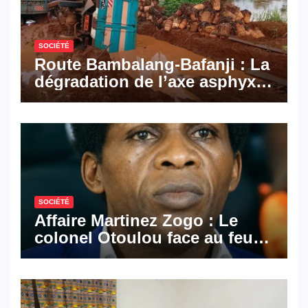
SOCIÉTÉ
Route Bambalang-Bafanji : La
dégradation de l’axe asphyxie
les activités économiques
SOCIÉTÉ
Affaire Martinez Zogo : Le
colonel Otoulou face au feu
croisé des avocats de la
défense