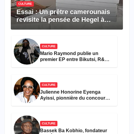
CULTURE
Essai : Un prêtre camerounais
revisite la pensée de Hegel à
travers le rêve américain
CULTURE
Mario Raymond publie un
premier EP entre Bikutsi, R&B
et pop française
CULTURE
Julienne Honorine Eyenga
Ayissi, pionnière du concours
Miss Cameroun, est décédée
CULTURE
Bassek Ba Kobhio, fondateur