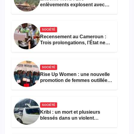
enlèvements explosent avec
308 victimes en trois mois
SOCIÉTÉ
Recensement au Cameroun :
Trois prolongations, l’État ne
parvient toujours pas à achever
le comptage de la population
SOCIÉTÉ
Rise Up Women : une nouvelle
promotion de femmes outillées
pour l’emploi et
l’entrepreneuriat
SOCIÉTÉ
Kribi : un mort et plusieurs
blessés dans un violent
accident près du port