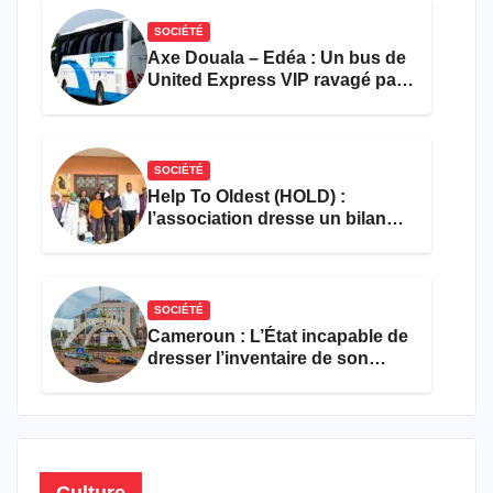
SOCIÉTÉ
Axe Douala – Edéa : Un bus de
United Express VIP ravagé par
les flammes à Missole
SOCIÉTÉ
Help To Oldest (HOLD) :
l’association dresse un bilan
encourageant au premier
semestre de 2026
SOCIÉTÉ
Cameroun : L’État incapable de
dresser l’inventaire de son
propre patrimoine
Culture